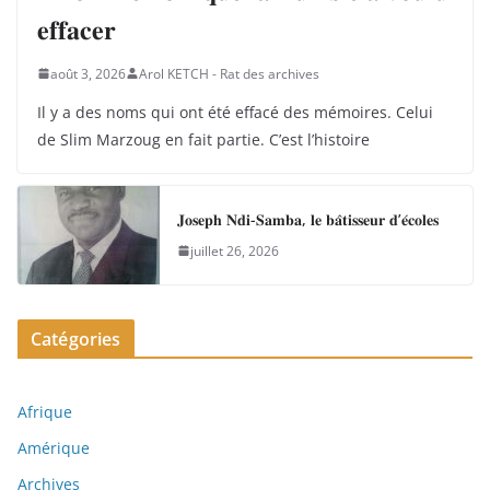
𝐞𝐟𝐟𝐚𝐜𝐞𝐫
août 3, 2026
Arol KETCH - Rat des archives
Il y a des noms qui ont été effacé des mémoires. Celui
de Slim Marzoug en fait partie. C’est l’histoire
𝐉𝐨𝐬𝐞𝐩𝐡 𝐍𝐝𝐢-𝐒𝐚𝐦𝐛𝐚, 𝐥𝐞 𝐛𝐚̂𝐭𝐢𝐬𝐬𝐞𝐮𝐫 𝐝’𝐞́𝐜𝐨𝐥𝐞𝐬
juillet 26, 2026
Catégories
Afrique
Amérique
Archives