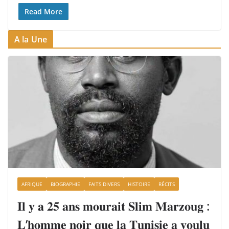
Read More
A la Une
AFRIQUE
BIOGRAPHIE
FAITS DIVERS
HISTOIRE
RÉCITS
𝐈𝐥 𝐲 𝐚 𝟐𝟓 𝐚𝐧𝐬 𝐦𝐨𝐮𝐫𝐚𝐢𝐭 𝐒𝐥𝐢𝐦 𝐌𝐚𝐫𝐳𝐨𝐮𝐠 :
𝐋’𝐡𝐨𝐦𝐦𝐞 𝐧𝐨𝐢𝐫 𝐪𝐮𝐞 𝐥𝐚 𝐓𝐮𝐧𝐢𝐬𝐢𝐞 𝐚 𝐯𝐨𝐮𝐥𝐮