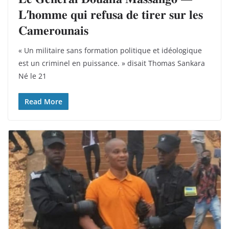
𝐋’𝐡𝐨𝐦𝐦𝐞 𝐪𝐮𝐢 𝐫𝐞𝐟𝐮𝐬𝐚 𝐝𝐞 𝐭𝐢𝐫𝐞𝐫 𝐬𝐮𝐫 𝐥𝐞𝐬
𝐂𝐚𝐦𝐞𝐫𝐨𝐮𝐧𝐚𝐢𝐬
« Un militaire sans formation politique et idéologique
est un criminel en puissance. » disait Thomas Sankara
Né le 21
Read More