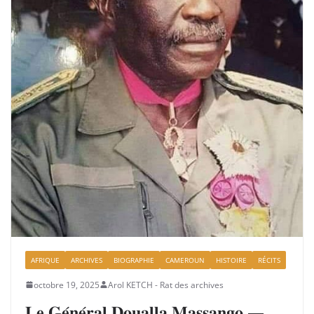
AFRIQUE
ARCHIVES
BIOGRAPHIE
CAMEROUN
HISTOIRE
RÉCITS
octobre 19, 2025
Arol KETCH - Rat des archives
𝐋𝐞 𝐆𝐞́𝐧𝐞́𝐫𝐚𝐥 𝐃𝐨𝐮𝐚𝐥𝐥𝐚 𝐌𝐚𝐬𝐬𝐚𝐧𝐠𝐨 —