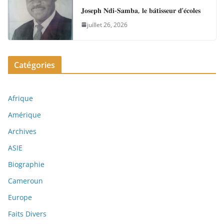
𝐉𝐨𝐬𝐞𝐩𝐡 𝐍𝐝𝐢-𝐒𝐚𝐦𝐛𝐚, 𝐥𝐞 𝐛𝐚̂𝐭𝐢𝐬𝐬𝐞𝐮𝐫 𝐝’𝐞́𝐜𝐨𝐥𝐞𝐬
juillet 26, 2026
Catégories
Afrique
Amérique
Archives
ASIE
Biographie
Cameroun
Europe
Faits Divers