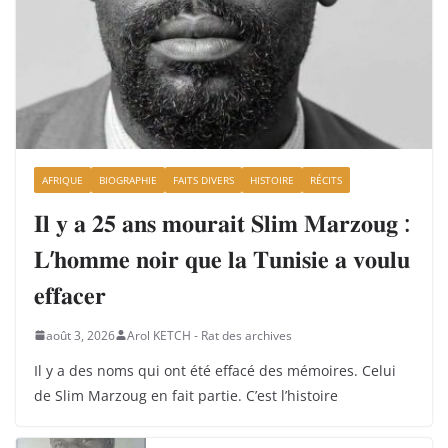
AFRIQUE
BIOGRAPHIE
FAITS DIVERS
HISTOIRE
RÉCITS
𝐈𝐥 𝐲 𝐚 𝟐𝟓 𝐚𝐧𝐬 𝐦𝐨𝐮𝐫𝐚𝐢𝐭 𝐒𝐥𝐢𝐦 𝐌𝐚𝐫𝐳𝐨𝐮𝐠 :
𝐋’𝐡𝐨𝐦𝐦𝐞 𝐧𝐨𝐢𝐫 𝐪𝐮𝐞 𝐥𝐚 𝐓𝐮𝐧𝐢𝐬𝐢𝐞 𝐚 𝐯𝐨𝐮𝐥𝐮
𝐞𝐟𝐟𝐚𝐜𝐞𝐫
août 3, 2026
Arol KETCH - Rat des archives
Il y a des noms qui ont été effacé des mémoires. Celui
de Slim Marzoug en fait partie. C’est l’histoire