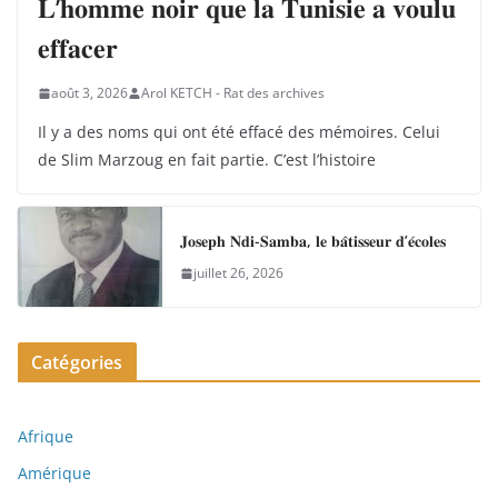
𝐋’𝐡𝐨𝐦𝐦𝐞 𝐧𝐨𝐢𝐫 𝐪𝐮𝐞 𝐥𝐚 𝐓𝐮𝐧𝐢𝐬𝐢𝐞 𝐚 𝐯𝐨𝐮𝐥𝐮
𝐞𝐟𝐟𝐚𝐜𝐞𝐫
août 3, 2026
Arol KETCH - Rat des archives
Il y a des noms qui ont été effacé des mémoires. Celui
de Slim Marzoug en fait partie. C’est l’histoire
𝐉𝐨𝐬𝐞𝐩𝐡 𝐍𝐝𝐢-𝐒𝐚𝐦𝐛𝐚, 𝐥𝐞 𝐛𝐚̂𝐭𝐢𝐬𝐬𝐞𝐮𝐫 𝐝’𝐞́𝐜𝐨𝐥𝐞𝐬
juillet 26, 2026
Catégories
Afrique
Amérique