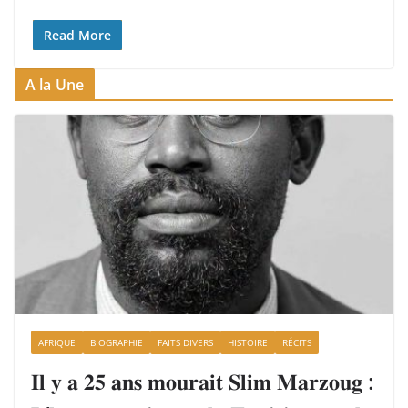
Read More
A la Une
AFRIQUE
BIOGRAPHIE
FAITS DIVERS
HISTOIRE
RÉCITS
𝐈𝐥 𝐲 𝐚 𝟐𝟓 𝐚𝐧𝐬 𝐦𝐨𝐮𝐫𝐚𝐢𝐭 𝐒𝐥𝐢𝐦 𝐌𝐚𝐫𝐳𝐨𝐮𝐠 :