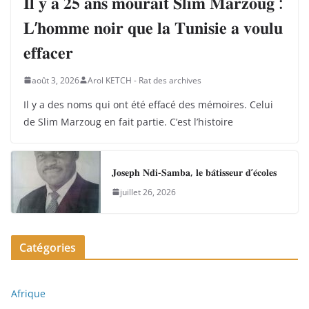
𝐈𝐥 𝐲 𝐚 𝟐𝟓 𝐚𝐧𝐬 𝐦𝐨𝐮𝐫𝐚𝐢𝐭 𝐒𝐥𝐢𝐦 𝐌𝐚𝐫𝐳𝐨𝐮𝐠 :
𝐋’𝐡𝐨𝐦𝐦𝐞 𝐧𝐨𝐢𝐫 𝐪𝐮𝐞 𝐥𝐚 𝐓𝐮𝐧𝐢𝐬𝐢𝐞 𝐚 𝐯𝐨𝐮𝐥𝐮
𝐞𝐟𝐟𝐚𝐜𝐞𝐫
août 3, 2026
Arol KETCH - Rat des archives
Il y a des noms qui ont été effacé des mémoires. Celui
de Slim Marzoug en fait partie. C’est l’histoire
𝐉𝐨𝐬𝐞𝐩𝐡 𝐍𝐝𝐢-𝐒𝐚𝐦𝐛𝐚, 𝐥𝐞 𝐛𝐚̂𝐭𝐢𝐬𝐬𝐞𝐮𝐫 𝐝’𝐞́𝐜𝐨𝐥𝐞𝐬
juillet 26, 2026
Catégories
Afrique