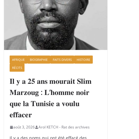
AFRIQUE
BIOGRAPHIE
FAITS DIVERS
HISTOIRE
RÉCITS
𝐈𝐥 𝐲 𝐚 𝟐𝟓 𝐚𝐧𝐬 𝐦𝐨𝐮𝐫𝐚𝐢𝐭 𝐒𝐥𝐢𝐦
𝐌𝐚𝐫𝐳𝐨𝐮𝐠 : 𝐋’𝐡𝐨𝐦𝐦𝐞 𝐧𝐨𝐢𝐫
𝐪𝐮𝐞 𝐥𝐚 𝐓𝐮𝐧𝐢𝐬𝐢𝐞 𝐚 𝐯𝐨𝐮𝐥𝐮
𝐞𝐟𝐟𝐚𝐜𝐞𝐫
août 3, 2026
Arol KETCH - Rat des archives
Il y a des noms qui ont été effacé des