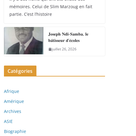
mémoires. Celui de Slim Marzoug en fait
partie. C’est l’histoire
𝐉𝐨𝐬𝐞𝐩𝐡 𝐍𝐝𝐢-𝐒𝐚𝐦𝐛𝐚, 𝐥𝐞
𝐛𝐚̂𝐭𝐢𝐬𝐬𝐞𝐮𝐫 𝐝’𝐞́𝐜𝐨𝐥𝐞𝐬
juillet 26, 2026
Catégories
Afrique
Amérique
Archives
ASIE
Biographie