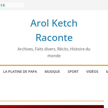
 𝐋𝐄
𝐓 𝐓𝐑𝐄𝐌𝐁𝐋𝐄𝐑
Arol Ketch
𝐢𝐦 𝐌𝐚𝐫𝐳𝐨𝐮𝐠 :
𝐢𝐬𝐢𝐞 𝐚 𝐯𝐨𝐮𝐥𝐮
Raconte
𝐬𝐬𝐞𝐮𝐫 𝐝’𝐞́𝐜𝐨𝐥𝐞𝐬
 𝐄𝐧𝐨𝐧𝐜𝐡𝐨𝐧𝐠
 𝐨𝐫𝐝𝐢𝐧𝐚𝐭𝐞𝐮𝐫
Archives, Faits divers, Récits, Histoire du
monde
LA PLATINE DE PAPA
MUSIQUE
SPORT
VIDÉOS
M