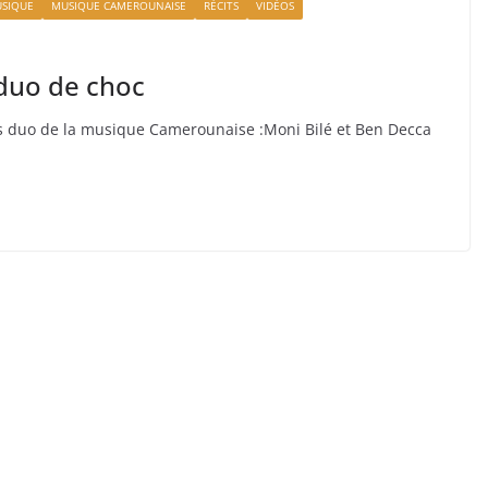
SIQUE
MUSIQUE CAMEROUNAISE
RÉCITS
VIDÉOS
 duo de choc
eurs duo de la musique Camerounaise :Moni Bilé et Ben Decca