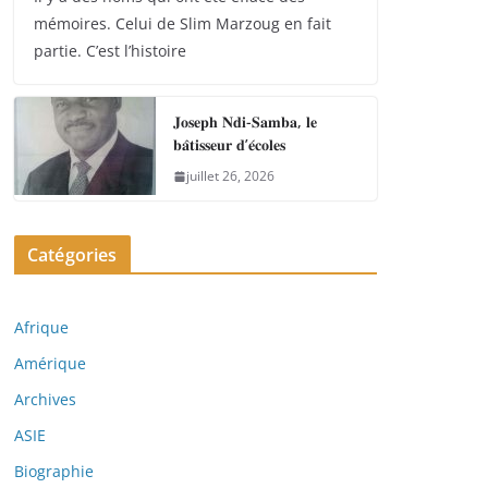
mémoires. Celui de Slim Marzoug en fait
partie. C’est l’histoire
𝐉𝐨𝐬𝐞𝐩𝐡 𝐍𝐝𝐢-𝐒𝐚𝐦𝐛𝐚, 𝐥𝐞
𝐛𝐚̂𝐭𝐢𝐬𝐬𝐞𝐮𝐫 𝐝’𝐞́𝐜𝐨𝐥𝐞𝐬
juillet 26, 2026
Catégories
Afrique
Amérique
Archives
ASIE
Biographie