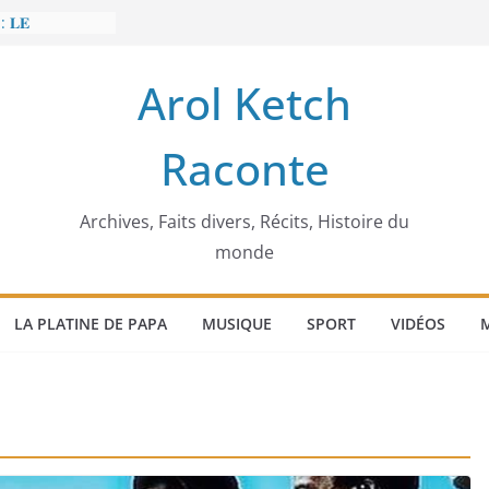
: 𝐋𝐄
𝐈𝐓 𝐓𝐑𝐄𝐌𝐁𝐋𝐄𝐑
Arol Ketch
𝐥𝐢𝐦 𝐌𝐚𝐫𝐳𝐨𝐮𝐠 :
𝐢𝐬𝐢𝐞 𝐚 𝐯𝐨𝐮𝐥𝐮
Raconte
𝐢𝐬𝐬𝐞𝐮𝐫 𝐝’𝐞́𝐜𝐨𝐥𝐞𝐬
𝐚 𝐄𝐧𝐨𝐧𝐜𝐡𝐨𝐧𝐠
𝐞
 𝐨𝐫𝐝𝐢𝐧𝐚𝐭𝐞𝐮𝐫
Archives, Faits divers, Récits, Histoire du
monde
LA PLATINE DE PAPA
MUSIQUE
SPORT
VIDÉOS
M