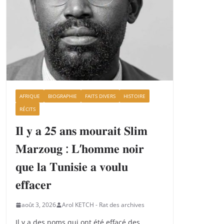
AFRIQUE
BIOGRAPHIE
FAITS DIVERS
HISTOIRE
RÉCITS
𝐈𝐥 𝐲 𝐚 𝟐𝟓 𝐚𝐧𝐬 𝐦𝐨𝐮𝐫𝐚𝐢𝐭 𝐒𝐥𝐢𝐦
𝐌𝐚𝐫𝐳𝐨𝐮𝐠 : 𝐋’𝐡𝐨𝐦𝐦𝐞 𝐧𝐨𝐢𝐫
𝐪𝐮𝐞 𝐥𝐚 𝐓𝐮𝐧𝐢𝐬𝐢𝐞 𝐚 𝐯𝐨𝐮𝐥𝐮
𝐞𝐟𝐟𝐚𝐜𝐞𝐫
août 3, 2026
Arol KETCH - Rat des archives
Il y a des noms qui ont été effacé des