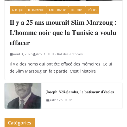
AFRIQUE
BIOGRAPHIE
FAITS DIVERS
HISTOIRE
RÉCITS
𝐈𝐥 𝐲 𝐚 𝟐𝟓 𝐚𝐧𝐬 𝐦𝐨𝐮𝐫𝐚𝐢𝐭 𝐒𝐥𝐢𝐦 𝐌𝐚𝐫𝐳𝐨𝐮𝐠 :
𝐋’𝐡𝐨𝐦𝐦𝐞 𝐧𝐨𝐢𝐫 𝐪𝐮𝐞 𝐥𝐚 𝐓𝐮𝐧𝐢𝐬𝐢𝐞 𝐚 𝐯𝐨𝐮𝐥𝐮
𝐞𝐟𝐟𝐚𝐜𝐞𝐫
août 3, 2026
Arol KETCH - Rat des archives
Il y a des noms qui ont été effacé des mémoires. Celui
de Slim Marzoug en fait partie. C’est l’histoire
𝐉𝐨𝐬𝐞𝐩𝐡 𝐍𝐝𝐢-𝐒𝐚𝐦𝐛𝐚, 𝐥𝐞 𝐛𝐚̂𝐭𝐢𝐬𝐬𝐞𝐮𝐫 𝐝’𝐞́𝐜𝐨𝐥𝐞𝐬
juillet 26, 2026
Catégories