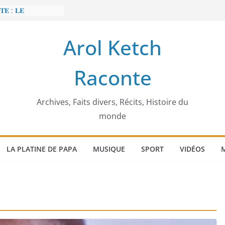
𝐄 : 𝐋𝐄
 𝐅𝐀𝐈𝐓 𝐓𝐑𝐄𝐌𝐁𝐋𝐄𝐑
Arol Ketch
𝐭 𝐒𝐥𝐢𝐦 𝐌𝐚𝐫𝐳𝐨𝐮𝐠 :
 𝐓𝐮𝐧𝐢𝐬𝐢𝐞 𝐚 𝐯𝐨𝐮𝐥𝐮
Raconte
𝐛𝐚̂𝐭𝐢𝐬𝐬𝐞𝐮𝐫 𝐝’𝐞́𝐜𝐨𝐥𝐞𝐬
𝐞𝐜𝐜𝐚 𝐄𝐧𝐨𝐧𝐜𝐡𝐨𝐧𝐠
́𝐠𝐢𝐦𝐞
𝐢𝐞𝐫 𝐨𝐫𝐝𝐢𝐧𝐚𝐭𝐞𝐮𝐫
Archives, Faits divers, Récits, Histoire du
monde
LA PLATINE DE PAPA
MUSIQUE
SPORT
VIDÉOS
M