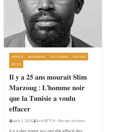
AFRIQUE
BIOGRAPHIE
FAITS DIVERS
HISTOIRE
RÉCITS
𝐈𝐥 𝐲 𝐚 𝟐𝟓 𝐚𝐧𝐬 𝐦𝐨𝐮𝐫𝐚𝐢𝐭 𝐒𝐥𝐢𝐦
𝐌𝐚𝐫𝐳𝐨𝐮𝐠 : 𝐋’𝐡𝐨𝐦𝐦𝐞 𝐧𝐨𝐢𝐫
𝐪𝐮𝐞 𝐥𝐚 𝐓𝐮𝐧𝐢𝐬𝐢𝐞 𝐚 𝐯𝐨𝐮𝐥𝐮
𝐞𝐟𝐟𝐚𝐜𝐞𝐫
août 3, 2026
Arol KETCH - Rat des archives
Il y a des noms qui ont été effacé des