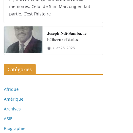
mémoires. Celui de Slim Marzoug en fait
partie. C’est l’histoire
𝐉𝐨𝐬𝐞𝐩𝐡 𝐍𝐝𝐢-𝐒𝐚𝐦𝐛𝐚, 𝐥𝐞
𝐛𝐚̂𝐭𝐢𝐬𝐬𝐞𝐮𝐫 𝐝’𝐞́𝐜𝐨𝐥𝐞𝐬
juillet 26, 2026
Catégories
Afrique
Amérique
Archives
ASIE
Biographie