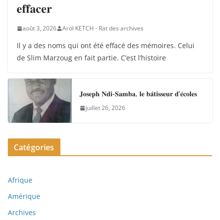
𝐞𝐟𝐟𝐚𝐜𝐞𝐫
août 3, 2026
Arol KETCH - Rat des archives
Il y a des noms qui ont été effacé des mémoires. Celui
de Slim Marzoug en fait partie. C’est l’histoire
𝐉𝐨𝐬𝐞𝐩𝐡 𝐍𝐝𝐢-𝐒𝐚𝐦𝐛𝐚, 𝐥𝐞 𝐛𝐚̂𝐭𝐢𝐬𝐬𝐞𝐮𝐫 𝐝’𝐞́𝐜𝐨𝐥𝐞𝐬
juillet 26, 2026
Catégories
Afrique
Amérique
Archives