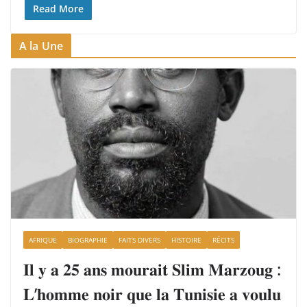
Read More
A la Une
AFRIQUE
BIOGRAPHIE
FAITS DIVERS
HISTOIRE
RÉCITS
𝐈𝐥 𝐲 𝐚 𝟐𝟓 𝐚𝐧𝐬 𝐦𝐨𝐮𝐫𝐚𝐢𝐭 𝐒𝐥𝐢𝐦 𝐌𝐚𝐫𝐳𝐨𝐮𝐠 :
𝐋’𝐡𝐨𝐦𝐦𝐞 𝐧𝐨𝐢𝐫 𝐪𝐮𝐞 𝐥𝐚 𝐓𝐮𝐧𝐢𝐬𝐢𝐞 𝐚 𝐯𝐨𝐮𝐥𝐮