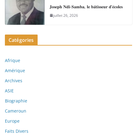
𝐉𝐨𝐬𝐞𝐩𝐡 𝐍𝐝𝐢-𝐒𝐚𝐦𝐛𝐚, 𝐥𝐞 𝐛𝐚̂𝐭𝐢𝐬𝐬𝐞𝐮𝐫 𝐝’𝐞́𝐜𝐨𝐥𝐞𝐬
juillet 26, 2026
Catégories
Afrique
Amérique
Archives
ASIE
Biographie
Cameroun
Europe
Faits Divers