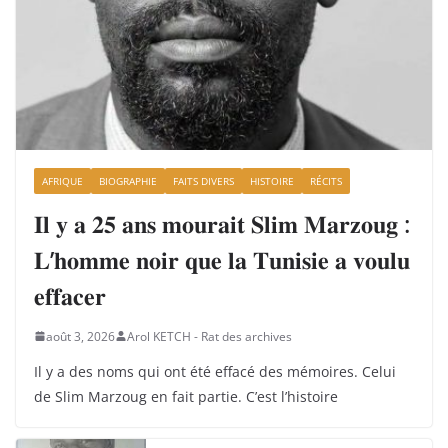
AFRIQUE
BIOGRAPHIE
FAITS DIVERS
HISTOIRE
RÉCITS
𝐈𝐥 𝐲 𝐚 𝟐𝟓 𝐚𝐧𝐬 𝐦𝐨𝐮𝐫𝐚𝐢𝐭 𝐒𝐥𝐢𝐦 𝐌𝐚𝐫𝐳𝐨𝐮𝐠 :
𝐋’𝐡𝐨𝐦𝐦𝐞 𝐧𝐨𝐢𝐫 𝐪𝐮𝐞 𝐥𝐚 𝐓𝐮𝐧𝐢𝐬𝐢𝐞 𝐚 𝐯𝐨𝐮𝐥𝐮
𝐞𝐟𝐟𝐚𝐜𝐞𝐫
août 3, 2026
Arol KETCH - Rat des archives
Il y a des noms qui ont été effacé des mémoires. Celui
de Slim Marzoug en fait partie. C’est l’histoire