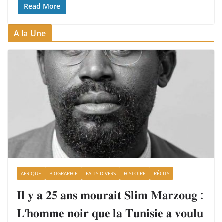
Read More
A la Une
AFRIQUE
BIOGRAPHIE
FAITS DIVERS
HISTOIRE
RÉCITS
𝐈𝐥 𝐲 𝐚 𝟐𝟓 𝐚𝐧𝐬 𝐦𝐨𝐮𝐫𝐚𝐢𝐭 𝐒𝐥𝐢𝐦 𝐌𝐚𝐫𝐳𝐨𝐮𝐠 :
𝐋’𝐡𝐨𝐦𝐦𝐞 𝐧𝐨𝐢𝐫 𝐪𝐮𝐞 𝐥𝐚 𝐓𝐮𝐧𝐢𝐬𝐢𝐞 𝐚 𝐯𝐨𝐮𝐥𝐮