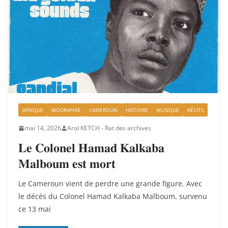
AFRIQUE
BIOGRAPHIE
CAMEROUN
HISTOIRE
MUSIQUE
RÉCITS
mai 14, 2026
Arol KETCH - Rat des archives
𝐋𝐞 𝐂𝐨𝐥𝐨𝐧𝐞𝐥 𝐇𝐚𝐦𝐚𝐝 𝐊𝐚𝐥𝐤𝐚𝐛𝐚
𝐌𝐚𝐥𝐛𝐨𝐮𝐦 𝐞𝐬𝐭 𝐦𝐨𝐫𝐭
Le Cameroun vient de perdre une grande figure. Avec
le décès du Colonel Hamad Kalkaba Malboum, survenu
ce 13 mai