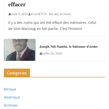
𝐞𝐟𝐟𝐚𝐜𝐞𝐫
août 3, 2026
Arol KETCH - Rat des archives
Il y a des noms qui ont été effacé des mémoires. Celui
de Slim Marzoug en fait partie. C’est l’histoire
𝐉𝐨𝐬𝐞𝐩𝐡 𝐍𝐝𝐢-𝐒𝐚𝐦𝐛𝐚, 𝐥𝐞 𝐛𝐚̂𝐭𝐢𝐬𝐬𝐞𝐮𝐫 𝐝’𝐞́𝐜𝐨𝐥𝐞𝐬
juillet 26, 2026
Catégories
Afrique
Amérique
Archives