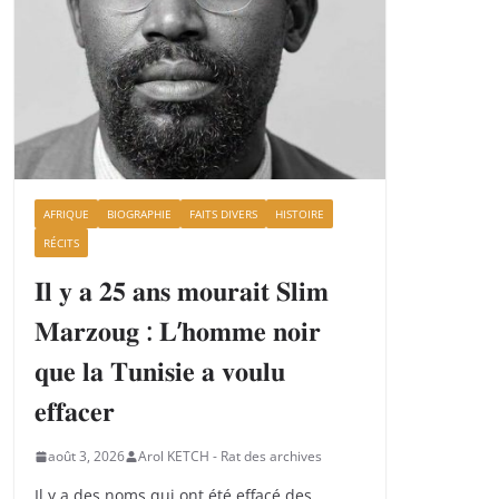
AFRIQUE
BIOGRAPHIE
FAITS DIVERS
HISTOIRE
RÉCITS
𝐈𝐥 𝐲 𝐚 𝟐𝟓 𝐚𝐧𝐬 𝐦𝐨𝐮𝐫𝐚𝐢𝐭 𝐒𝐥𝐢𝐦
𝐌𝐚𝐫𝐳𝐨𝐮𝐠 : 𝐋’𝐡𝐨𝐦𝐦𝐞 𝐧𝐨𝐢𝐫
𝐪𝐮𝐞 𝐥𝐚 𝐓𝐮𝐧𝐢𝐬𝐢𝐞 𝐚 𝐯𝐨𝐮𝐥𝐮
𝐞𝐟𝐟𝐚𝐜𝐞𝐫
août 3, 2026
Arol KETCH - Rat des archives
Il y a des noms qui ont été effacé des