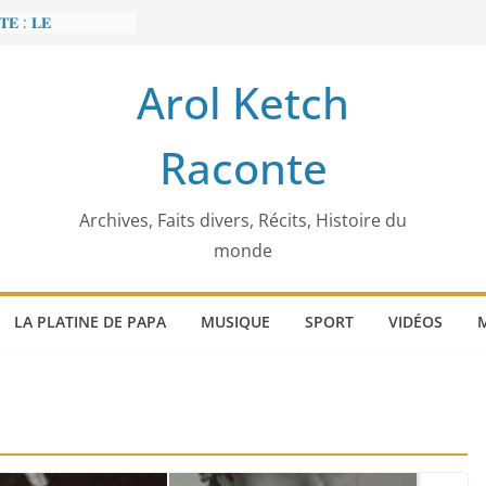
𝐄 : 𝐋𝐄
 𝐅𝐀𝐈𝐓 𝐓𝐑𝐄𝐌𝐁𝐋𝐄𝐑
Arol Ketch
𝐭 𝐒𝐥𝐢𝐦 𝐌𝐚𝐫𝐳𝐨𝐮𝐠 :
 𝐓𝐮𝐧𝐢𝐬𝐢𝐞 𝐚 𝐯𝐨𝐮𝐥𝐮
Raconte
𝐛𝐚̂𝐭𝐢𝐬𝐬𝐞𝐮𝐫 𝐝’𝐞́𝐜𝐨𝐥𝐞𝐬
𝐞𝐜𝐜𝐚 𝐄𝐧𝐨𝐧𝐜𝐡𝐨𝐧𝐠
𝐠𝐢𝐦𝐞
𝐢𝐞𝐫 𝐨𝐫𝐝𝐢𝐧𝐚𝐭𝐞𝐮𝐫
Archives, Faits divers, Récits, Histoire du
monde
LA PLATINE DE PAPA
MUSIQUE
SPORT
VIDÉOS
M