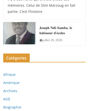
mémoires. Celui de Slim Marzoug en fait
partie. C’est l’histoire
𝐉𝐨𝐬𝐞𝐩𝐡 𝐍𝐝𝐢-𝐒𝐚𝐦𝐛𝐚, 𝐥𝐞
𝐛𝐚̂𝐭𝐢𝐬𝐬𝐞𝐮𝐫 𝐝’𝐞́𝐜𝐨𝐥𝐞𝐬
juillet 26, 2026
Catégories
Afrique
Amérique
Archives
ASIE
Biographie