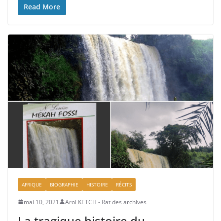
Read More
AFRIQUE
BIOGRAPHIE
HISTOIRE
RÉCITS
mai 10, 2021
Arol KETCH - Rat des archives
La tragique histoire du