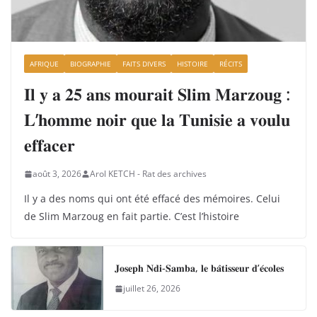
AFRIQUE
BIOGRAPHIE
FAITS DIVERS
HISTOIRE
RÉCITS
𝐈𝐥 𝐲 𝐚 𝟐𝟓 𝐚𝐧𝐬 𝐦𝐨𝐮𝐫𝐚𝐢𝐭 𝐒𝐥𝐢𝐦 𝐌𝐚𝐫𝐳𝐨𝐮𝐠 :
𝐋’𝐡𝐨𝐦𝐦𝐞 𝐧𝐨𝐢𝐫 𝐪𝐮𝐞 𝐥𝐚 𝐓𝐮𝐧𝐢𝐬𝐢𝐞 𝐚 𝐯𝐨𝐮𝐥𝐮
𝐞𝐟𝐟𝐚𝐜𝐞𝐫
août 3, 2026
Arol KETCH - Rat des archives
Il y a des noms qui ont été effacé des mémoires. Celui
de Slim Marzoug en fait partie. C’est l’histoire
𝐉𝐨𝐬𝐞𝐩𝐡 𝐍𝐝𝐢-𝐒𝐚𝐦𝐛𝐚, 𝐥𝐞 𝐛𝐚̂𝐭𝐢𝐬𝐬𝐞𝐮𝐫 𝐝’𝐞́𝐜𝐨𝐥𝐞𝐬
juillet 26, 2026