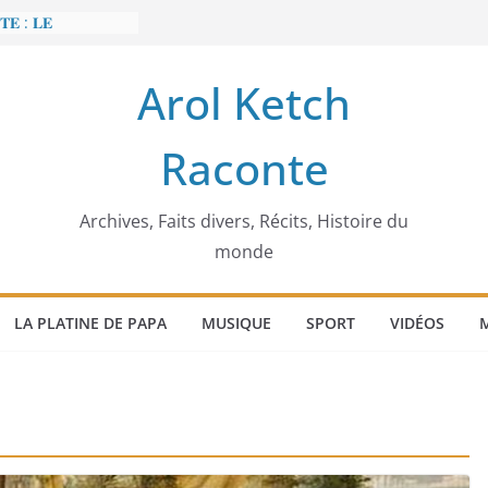
𝐄 : 𝐋𝐄
 𝐅𝐀𝐈𝐓 𝐓𝐑𝐄𝐌𝐁𝐋𝐄𝐑
Arol Ketch
𝐭 𝐒𝐥𝐢𝐦 𝐌𝐚𝐫𝐳𝐨𝐮𝐠 :
 𝐓𝐮𝐧𝐢𝐬𝐢𝐞 𝐚 𝐯𝐨𝐮𝐥𝐮
Raconte
𝐛𝐚̂𝐭𝐢𝐬𝐬𝐞𝐮𝐫 𝐝’𝐞́𝐜𝐨𝐥𝐞𝐬
𝐞𝐜𝐜𝐚 𝐄𝐧𝐨𝐧𝐜𝐡𝐨𝐧𝐠
́𝐠𝐢𝐦𝐞
𝐢𝐞𝐫 𝐨𝐫𝐝𝐢𝐧𝐚𝐭𝐞𝐮𝐫
Archives, Faits divers, Récits, Histoire du
monde
LA PLATINE DE PAPA
MUSIQUE
SPORT
VIDÉOS
M