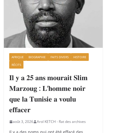
AFRIQUE
BIOGRAPHIE
FAITS DIVERS
HISTOIRE
RÉCITS
𝐈𝐥 𝐲 𝐚 𝟐𝟓 𝐚𝐧𝐬 𝐦𝐨𝐮𝐫𝐚𝐢𝐭 𝐒𝐥𝐢𝐦
𝐌𝐚𝐫𝐳𝐨𝐮𝐠 : 𝐋’𝐡𝐨𝐦𝐦𝐞 𝐧𝐨𝐢𝐫
𝐪𝐮𝐞 𝐥𝐚 𝐓𝐮𝐧𝐢𝐬𝐢𝐞 𝐚 𝐯𝐨𝐮𝐥𝐮
𝐞𝐟𝐟𝐚𝐜𝐞𝐫
août 3, 2026
Arol KETCH - Rat des archives
Il y a des noms qui ont été effacé des