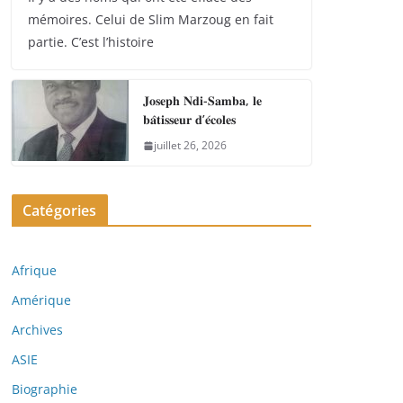
mémoires. Celui de Slim Marzoug en fait
partie. C’est l’histoire
𝐉𝐨𝐬𝐞𝐩𝐡 𝐍𝐝𝐢-𝐒𝐚𝐦𝐛𝐚, 𝐥𝐞
𝐛𝐚̂𝐭𝐢𝐬𝐬𝐞𝐮𝐫 𝐝’𝐞́𝐜𝐨𝐥𝐞𝐬
juillet 26, 2026
Catégories
Afrique
Amérique
Archives
ASIE
Biographie