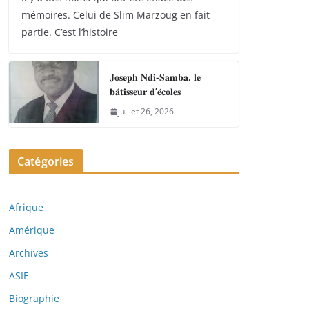
mémoires. Celui de Slim Marzoug en fait
partie. C’est l’histoire
𝐉𝐨𝐬𝐞𝐩𝐡 𝐍𝐝𝐢-𝐒𝐚𝐦𝐛𝐚, 𝐥𝐞
𝐛𝐚̂𝐭𝐢𝐬𝐬𝐞𝐮𝐫 𝐝’𝐞́𝐜𝐨𝐥𝐞𝐬
juillet 26, 2026
Catégories
Afrique
Amérique
Archives
ASIE
Biographie