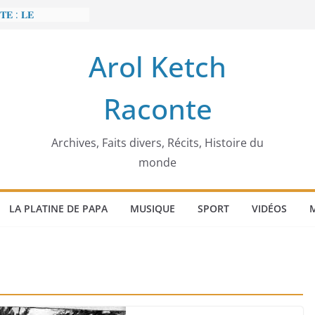
𝐄 : 𝐋𝐄
 𝐅𝐀𝐈𝐓 𝐓𝐑𝐄𝐌𝐁𝐋𝐄𝐑
Arol Ketch
𝐭 𝐒𝐥𝐢𝐦 𝐌𝐚𝐫𝐳𝐨𝐮𝐠 :
 𝐓𝐮𝐧𝐢𝐬𝐢𝐞 𝐚 𝐯𝐨𝐮𝐥𝐮
Raconte
𝐛𝐚̂𝐭𝐢𝐬𝐬𝐞𝐮𝐫 𝐝’𝐞́𝐜𝐨𝐥𝐞𝐬
𝐞𝐜𝐜𝐚 𝐄𝐧𝐨𝐧𝐜𝐡𝐨𝐧𝐠
́𝐠𝐢𝐦𝐞
𝐢𝐞𝐫 𝐨𝐫𝐝𝐢𝐧𝐚𝐭𝐞𝐮𝐫
Archives, Faits divers, Récits, Histoire du
monde
LA PLATINE DE PAPA
MUSIQUE
SPORT
VIDÉOS
M