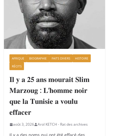
AFRIQUE
BIOGRAPHIE
FAITS DIVERS
HISTOIRE
RÉCITS
𝐈𝐥 𝐲 𝐚 𝟐𝟓 𝐚𝐧𝐬 𝐦𝐨𝐮𝐫𝐚𝐢𝐭 𝐒𝐥𝐢𝐦
𝐌𝐚𝐫𝐳𝐨𝐮𝐠 : 𝐋’𝐡𝐨𝐦𝐦𝐞 𝐧𝐨𝐢𝐫
𝐪𝐮𝐞 𝐥𝐚 𝐓𝐮𝐧𝐢𝐬𝐢𝐞 𝐚 𝐯𝐨𝐮𝐥𝐮
𝐞𝐟𝐟𝐚𝐜𝐞𝐫
août 3, 2026
Arol KETCH - Rat des archives
Il y a des noms qui ont été effacé des