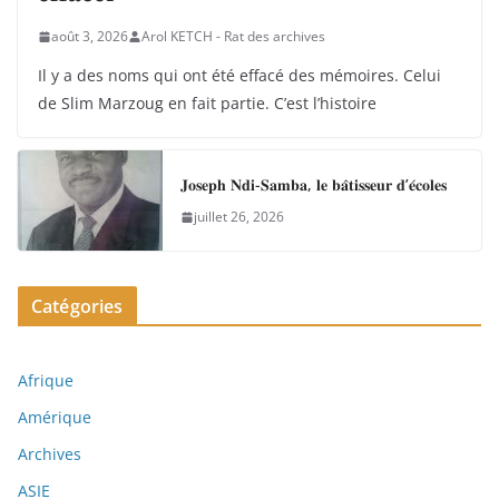
août 3, 2026
Arol KETCH - Rat des archives
Il y a des noms qui ont été effacé des mémoires. Celui
de Slim Marzoug en fait partie. C’est l’histoire
𝐉𝐨𝐬𝐞𝐩𝐡 𝐍𝐝𝐢-𝐒𝐚𝐦𝐛𝐚, 𝐥𝐞 𝐛𝐚̂𝐭𝐢𝐬𝐬𝐞𝐮𝐫 𝐝’𝐞́𝐜𝐨𝐥𝐞𝐬
juillet 26, 2026
Catégories
Afrique
Amérique
Archives
ASIE