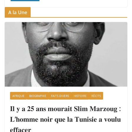
A la Une
AFRIQUE
BIOGRAPHIE
FAITS DIVERS
HISTOIRE
RÉCITS
𝐈𝐥 𝐲 𝐚 𝟐𝟓 𝐚𝐧𝐬 𝐦𝐨𝐮𝐫𝐚𝐢𝐭 𝐒𝐥𝐢𝐦 𝐌𝐚𝐫𝐳𝐨𝐮𝐠 :
𝐋’𝐡𝐨𝐦𝐦𝐞 𝐧𝐨𝐢𝐫 𝐪𝐮𝐞 𝐥𝐚 𝐓𝐮𝐧𝐢𝐬𝐢𝐞 𝐚 𝐯𝐨𝐮𝐥𝐮
𝐞𝐟𝐟𝐚𝐜𝐞𝐫