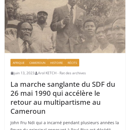
AFRIQUE
CAMEROUN
HISTOIRE
RÉCITS
juin 13, 2023
Arol KETCH - Rat des archives
La marche sanglante du SDF du
26 mai 1990 qui accélère le
retour au multipartisme au
Cameroun
John Fru Ndi qui a incarné pendant plusieurs années la
figure du principal opposant à Paul Biya est décédé.