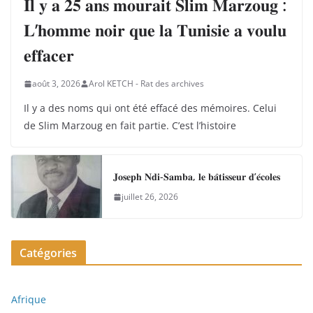
𝐈𝐥 𝐲 𝐚 𝟐𝟓 𝐚𝐧𝐬 𝐦𝐨𝐮𝐫𝐚𝐢𝐭 𝐒𝐥𝐢𝐦 𝐌𝐚𝐫𝐳𝐨𝐮𝐠 :
𝐋’𝐡𝐨𝐦𝐦𝐞 𝐧𝐨𝐢𝐫 𝐪𝐮𝐞 𝐥𝐚 𝐓𝐮𝐧𝐢𝐬𝐢𝐞 𝐚 𝐯𝐨𝐮𝐥𝐮
𝐞𝐟𝐟𝐚𝐜𝐞𝐫
août 3, 2026
Arol KETCH - Rat des archives
Il y a des noms qui ont été effacé des mémoires. Celui
de Slim Marzoug en fait partie. C’est l’histoire
𝐉𝐨𝐬𝐞𝐩𝐡 𝐍𝐝𝐢-𝐒𝐚𝐦𝐛𝐚, 𝐥𝐞 𝐛𝐚̂𝐭𝐢𝐬𝐬𝐞𝐮𝐫 𝐝’𝐞́𝐜𝐨𝐥𝐞𝐬
juillet 26, 2026
Catégories
Afrique