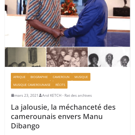
AFRIQUE
BIOGRAPHIE
CAMEROUN
MUSIQUE
MUSIQUE CAMEROUNAISE
RÉCITS
mars 23, 2021
Arol KETCH - Rat des archives
La jalousie, la méchanceté des
camerounais envers Manu
Dibango