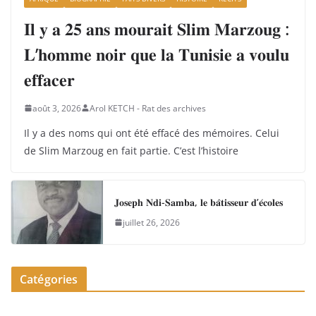
𝐈𝐥 𝐲 𝐚 𝟐𝟓 𝐚𝐧𝐬 𝐦𝐨𝐮𝐫𝐚𝐢𝐭 𝐒𝐥𝐢𝐦 𝐌𝐚𝐫𝐳𝐨𝐮𝐠 :
𝐋’𝐡𝐨𝐦𝐦𝐞 𝐧𝐨𝐢𝐫 𝐪𝐮𝐞 𝐥𝐚 𝐓𝐮𝐧𝐢𝐬𝐢𝐞 𝐚 𝐯𝐨𝐮𝐥𝐮
𝐞𝐟𝐟𝐚𝐜𝐞𝐫
août 3, 2026
Arol KETCH - Rat des archives
Il y a des noms qui ont été effacé des mémoires. Celui
de Slim Marzoug en fait partie. C’est l’histoire
𝐉𝐨𝐬𝐞𝐩𝐡 𝐍𝐝𝐢-𝐒𝐚𝐦𝐛𝐚, 𝐥𝐞 𝐛𝐚̂𝐭𝐢𝐬𝐬𝐞𝐮𝐫 𝐝’𝐞́𝐜𝐨𝐥𝐞𝐬
juillet 26, 2026
Catégories