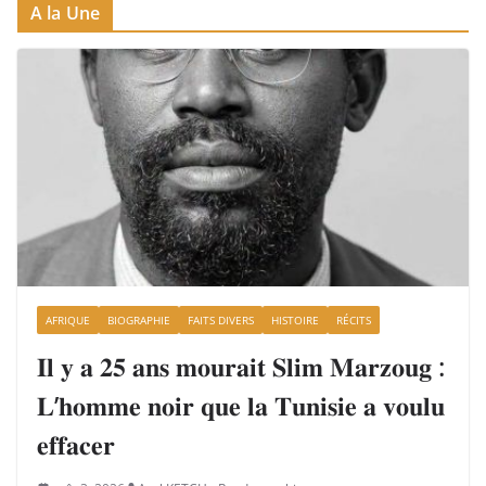
A la Une
AFRIQUE
BIOGRAPHIE
FAITS DIVERS
HISTOIRE
RÉCITS
𝐈𝐥 𝐲 𝐚 𝟐𝟓 𝐚𝐧𝐬 𝐦𝐨𝐮𝐫𝐚𝐢𝐭 𝐒𝐥𝐢𝐦 𝐌𝐚𝐫𝐳𝐨𝐮𝐠 :
𝐋’𝐡𝐨𝐦𝐦𝐞 𝐧𝐨𝐢𝐫 𝐪𝐮𝐞 𝐥𝐚 𝐓𝐮𝐧𝐢𝐬𝐢𝐞 𝐚 𝐯𝐨𝐮𝐥𝐮
𝐞𝐟𝐟𝐚𝐜𝐞𝐫