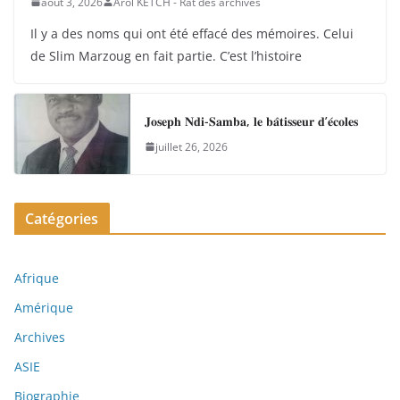
août 3, 2026
Arol KETCH - Rat des archives
Il y a des noms qui ont été effacé des mémoires. Celui
de Slim Marzoug en fait partie. C’est l’histoire
𝐉𝐨𝐬𝐞𝐩𝐡 𝐍𝐝𝐢-𝐒𝐚𝐦𝐛𝐚, 𝐥𝐞 𝐛𝐚̂𝐭𝐢𝐬𝐬𝐞𝐮𝐫 𝐝’𝐞́𝐜𝐨𝐥𝐞𝐬
juillet 26, 2026
Catégories
Afrique
Amérique
Archives
ASIE
Biographie