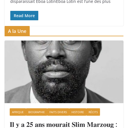
disparaissait Eboa LotinEboa Lotin est l’une des plus
Read More
A la Une
AFRIQUE
BIOGRAPHIE
FAITS DIVERS
HISTOIRE
RÉCITS
𝐈𝐥 𝐲 𝐚 𝟐𝟓 𝐚𝐧𝐬 𝐦𝐨𝐮𝐫𝐚𝐢𝐭 𝐒𝐥𝐢𝐦 𝐌𝐚𝐫𝐳𝐨𝐮𝐠 :