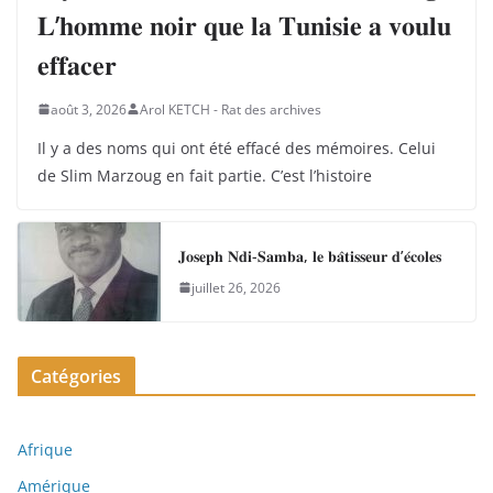
𝐋’𝐡𝐨𝐦𝐦𝐞 𝐧𝐨𝐢𝐫 𝐪𝐮𝐞 𝐥𝐚 𝐓𝐮𝐧𝐢𝐬𝐢𝐞 𝐚 𝐯𝐨𝐮𝐥𝐮
𝐞𝐟𝐟𝐚𝐜𝐞𝐫
août 3, 2026
Arol KETCH - Rat des archives
Il y a des noms qui ont été effacé des mémoires. Celui
de Slim Marzoug en fait partie. C’est l’histoire
𝐉𝐨𝐬𝐞𝐩𝐡 𝐍𝐝𝐢-𝐒𝐚𝐦𝐛𝐚, 𝐥𝐞 𝐛𝐚̂𝐭𝐢𝐬𝐬𝐞𝐮𝐫 𝐝’𝐞́𝐜𝐨𝐥𝐞𝐬
juillet 26, 2026
Catégories
Afrique
Amérique