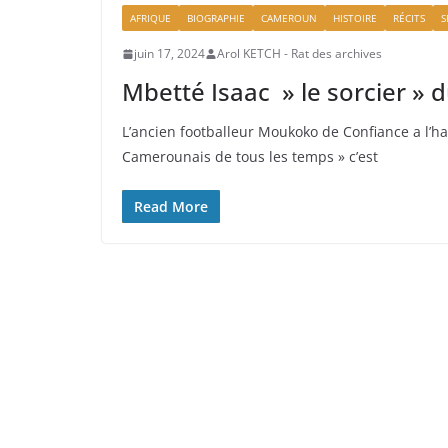
AFRIQUE
BIOGRAPHIE
CAMEROUN
HISTOIRE
RÉCITS
S
juin 17, 2024
Arol KETCH - Rat des archives
Mbetté Isaac » le sorcier » 
L’ancien footballeur Moukoko de Confiance a l’ha
Camerounais de tous les temps » c’est
Read More