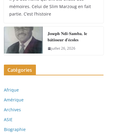
mémoires. Celui de Slim Marzoug en fait
partie. C’est l’histoire
𝐉𝐨𝐬𝐞𝐩𝐡 𝐍𝐝𝐢-𝐒𝐚𝐦𝐛𝐚, 𝐥𝐞
𝐛𝐚̂𝐭𝐢𝐬𝐬𝐞𝐮𝐫 𝐝’𝐞́𝐜𝐨𝐥𝐞𝐬
juillet 26, 2026
Catégories
Afrique
Amérique
Archives
ASIE
Biographie