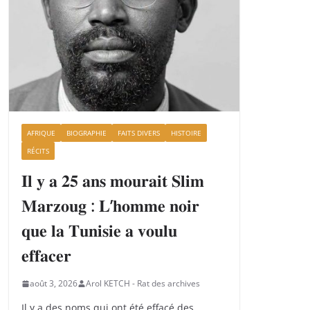
AFRIQUE
BIOGRAPHIE
FAITS DIVERS
HISTOIRE
RÉCITS
𝐈𝐥 𝐲 𝐚 𝟐𝟓 𝐚𝐧𝐬 𝐦𝐨𝐮𝐫𝐚𝐢𝐭 𝐒𝐥𝐢𝐦
𝐌𝐚𝐫𝐳𝐨𝐮𝐠 : 𝐋’𝐡𝐨𝐦𝐦𝐞 𝐧𝐨𝐢𝐫
𝐪𝐮𝐞 𝐥𝐚 𝐓𝐮𝐧𝐢𝐬𝐢𝐞 𝐚 𝐯𝐨𝐮𝐥𝐮
𝐞𝐟𝐟𝐚𝐜𝐞𝐫
août 3, 2026
Arol KETCH - Rat des archives
Il y a des noms qui ont été effacé des