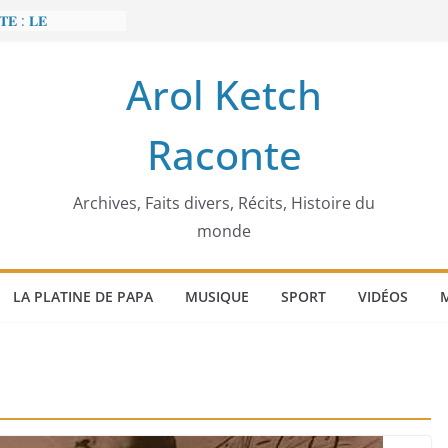
𝐄 : 𝐋𝐄
 𝐅𝐀𝐈𝐓 𝐓𝐑𝐄𝐌𝐁𝐋𝐄𝐑
Arol Ketch
𝐭 𝐒𝐥𝐢𝐦 𝐌𝐚𝐫𝐳𝐨𝐮𝐠 :
 𝐓𝐮𝐧𝐢𝐬𝐢𝐞 𝐚 𝐯𝐨𝐮𝐥𝐮
Raconte
𝐛𝐚̂𝐭𝐢𝐬𝐬𝐞𝐮𝐫 𝐝’𝐞́𝐜𝐨𝐥𝐞𝐬
𝐞𝐜𝐜𝐚 𝐄𝐧𝐨𝐧𝐜𝐡𝐨𝐧𝐠
𝐠𝐢𝐦𝐞
𝐢𝐞𝐫 𝐨𝐫𝐝𝐢𝐧𝐚𝐭𝐞𝐮𝐫
Archives, Faits divers, Récits, Histoire du
monde
LA PLATINE DE PAPA
MUSIQUE
SPORT
VIDÉOS
M