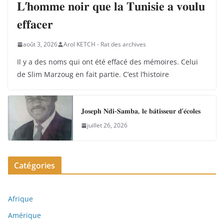
𝐋’𝐡𝐨𝐦𝐦𝐞 𝐧𝐨𝐢𝐫 𝐪𝐮𝐞 𝐥𝐚 𝐓𝐮𝐧𝐢𝐬𝐢𝐞 𝐚 𝐯𝐨𝐮𝐥𝐮
𝐞𝐟𝐟𝐚𝐜𝐞𝐫
août 3, 2026
Arol KETCH - Rat des archives
Il y a des noms qui ont été effacé des mémoires. Celui
de Slim Marzoug en fait partie. C’est l’histoire
𝐉𝐨𝐬𝐞𝐩𝐡 𝐍𝐝𝐢-𝐒𝐚𝐦𝐛𝐚, 𝐥𝐞 𝐛𝐚̂𝐭𝐢𝐬𝐬𝐞𝐮𝐫 𝐝’𝐞́𝐜𝐨𝐥𝐞𝐬
juillet 26, 2026
Catégories
Afrique
Amérique