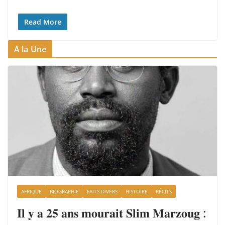
Read More
A la Une
AFRIQUE
BIOGRAPHIE
FAITS DIVERS
HISTOIRE
RÉCITS
𝐈𝐥 𝐲 𝐚 𝟐𝟓 𝐚𝐧𝐬 𝐦𝐨𝐮𝐫𝐚𝐢𝐭 𝐒𝐥𝐢𝐦 𝐌𝐚𝐫𝐳𝐨𝐮𝐠 :