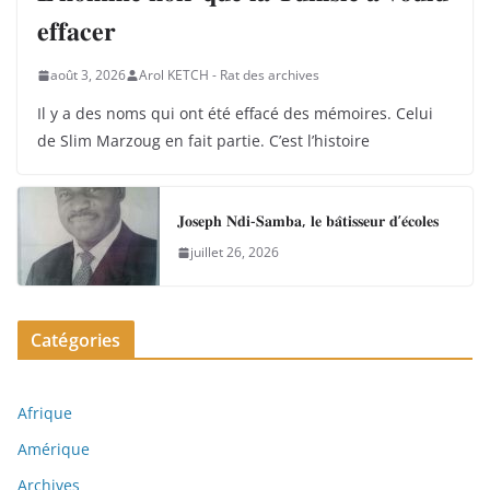
𝐞𝐟𝐟𝐚𝐜𝐞𝐫
août 3, 2026
Arol KETCH - Rat des archives
Il y a des noms qui ont été effacé des mémoires. Celui
de Slim Marzoug en fait partie. C’est l’histoire
𝐉𝐨𝐬𝐞𝐩𝐡 𝐍𝐝𝐢-𝐒𝐚𝐦𝐛𝐚, 𝐥𝐞 𝐛𝐚̂𝐭𝐢𝐬𝐬𝐞𝐮𝐫 𝐝’𝐞́𝐜𝐨𝐥𝐞𝐬
juillet 26, 2026
Catégories
Afrique
Amérique
Archives