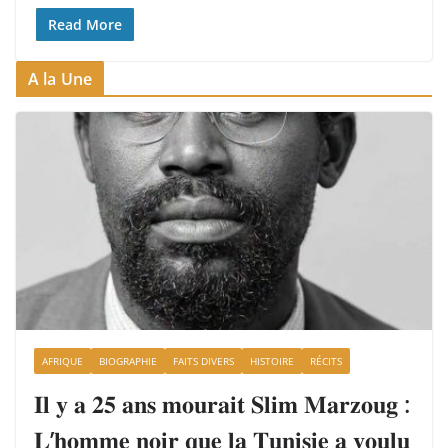
Read More
A la Une
AFRIQUE
BIOGRAPHIE
FAITS DIVERS
HISTOIRE
RÉCITS
𝐈𝐥 𝐲 𝐚 𝟐𝟓 𝐚𝐧𝐬 𝐦𝐨𝐮𝐫𝐚𝐢𝐭 𝐒𝐥𝐢𝐦 𝐌𝐚𝐫𝐳𝐨𝐮𝐠 :
𝐋’𝐡𝐨𝐦𝐦𝐞 𝐧𝐨𝐢𝐫 𝐪𝐮𝐞 𝐥𝐚 𝐓𝐮𝐧𝐢𝐬𝐢𝐞 𝐚 𝐯𝐨𝐮𝐥𝐮