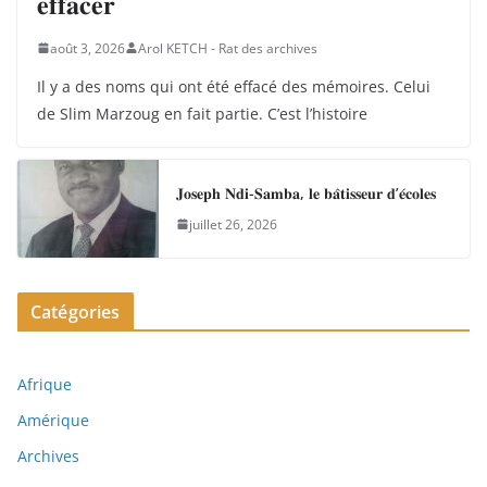
𝐞𝐟𝐟𝐚𝐜𝐞𝐫
août 3, 2026
Arol KETCH - Rat des archives
Il y a des noms qui ont été effacé des mémoires. Celui
de Slim Marzoug en fait partie. C’est l’histoire
𝐉𝐨𝐬𝐞𝐩𝐡 𝐍𝐝𝐢-𝐒𝐚𝐦𝐛𝐚, 𝐥𝐞 𝐛𝐚̂𝐭𝐢𝐬𝐬𝐞𝐮𝐫 𝐝’𝐞́𝐜𝐨𝐥𝐞𝐬
juillet 26, 2026
Catégories
Afrique
Amérique
Archives