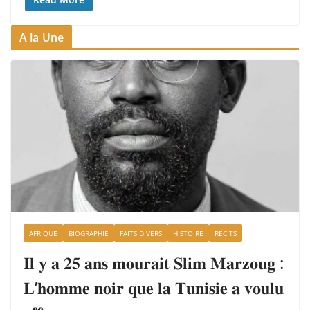
A la Une
AFRIQUE
BIOGRAPHIE
FAITS DIVERS
HISTOIRE
RÉCITS
𝐈𝐥 𝐲 𝐚 𝟐𝟓 𝐚𝐧𝐬 𝐦𝐨𝐮𝐫𝐚𝐢𝐭 𝐒𝐥𝐢𝐦 𝐌𝐚𝐫𝐳𝐨𝐮𝐠 :
𝐋’𝐡𝐨𝐦𝐦𝐞 𝐧𝐨𝐢𝐫 𝐪𝐮𝐞 𝐥𝐚 𝐓𝐮𝐧𝐢𝐬𝐢𝐞 𝐚 𝐯𝐨𝐮𝐥𝐮