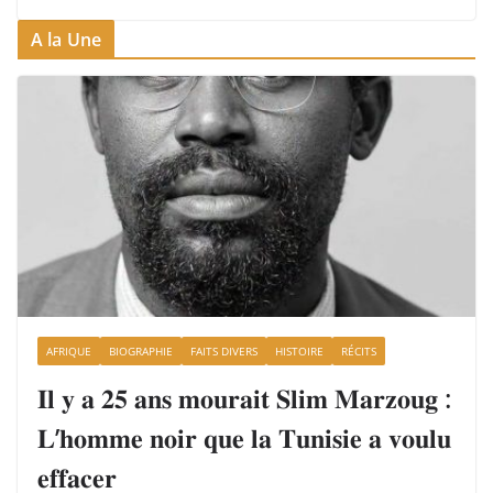
A la Une
AFRIQUE
BIOGRAPHIE
FAITS DIVERS
HISTOIRE
RÉCITS
𝐈𝐥 𝐲 𝐚 𝟐𝟓 𝐚𝐧𝐬 𝐦𝐨𝐮𝐫𝐚𝐢𝐭 𝐒𝐥𝐢𝐦 𝐌𝐚𝐫𝐳𝐨𝐮𝐠 :
𝐋’𝐡𝐨𝐦𝐦𝐞 𝐧𝐨𝐢𝐫 𝐪𝐮𝐞 𝐥𝐚 𝐓𝐮𝐧𝐢𝐬𝐢𝐞 𝐚 𝐯𝐨𝐮𝐥𝐮
𝐞𝐟𝐟𝐚𝐜𝐞𝐫