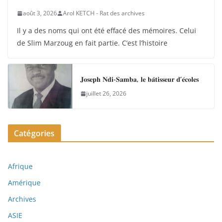
août 3, 2026
Arol KETCH - Rat des archives
Il y a des noms qui ont été effacé des mémoires. Celui
de Slim Marzoug en fait partie. C’est l’histoire
𝐉𝐨𝐬𝐞𝐩𝐡 𝐍𝐝𝐢-𝐒𝐚𝐦𝐛𝐚, 𝐥𝐞 𝐛𝐚̂𝐭𝐢𝐬𝐬𝐞𝐮𝐫 𝐝’𝐞́𝐜𝐨𝐥𝐞𝐬
juillet 26, 2026
Catégories
Afrique
Amérique
Archives
ASIE