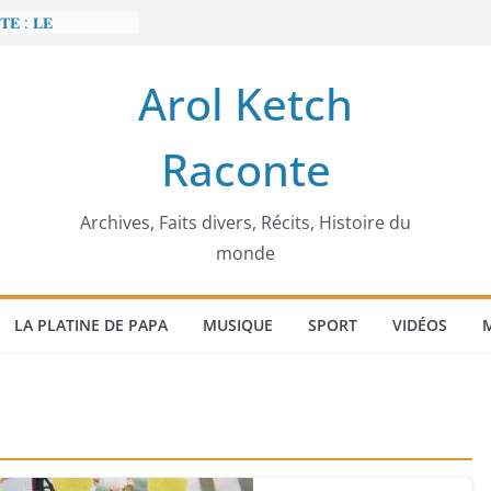
𝐄 : 𝐋𝐄
 𝐅𝐀𝐈𝐓 𝐓𝐑𝐄𝐌𝐁𝐋𝐄𝐑
Arol Ketch
𝐭 𝐒𝐥𝐢𝐦 𝐌𝐚𝐫𝐳𝐨𝐮𝐠 :
 𝐓𝐮𝐧𝐢𝐬𝐢𝐞 𝐚 𝐯𝐨𝐮𝐥𝐮
Raconte
𝐛𝐚̂𝐭𝐢𝐬𝐬𝐞𝐮𝐫 𝐝’𝐞́𝐜𝐨𝐥𝐞𝐬
𝐞𝐜𝐜𝐚 𝐄𝐧𝐨𝐧𝐜𝐡𝐨𝐧𝐠
́𝐠𝐢𝐦𝐞
𝐢𝐞𝐫 𝐨𝐫𝐝𝐢𝐧𝐚𝐭𝐞𝐮𝐫
Archives, Faits divers, Récits, Histoire du
monde
LA PLATINE DE PAPA
MUSIQUE
SPORT
VIDÉOS
M