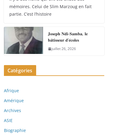
mémoires. Celui de Slim Marzoug en fait
partie. C’est l’histoire
𝐉𝐨𝐬𝐞𝐩𝐡 𝐍𝐝𝐢-𝐒𝐚𝐦𝐛𝐚, 𝐥𝐞
𝐛𝐚̂𝐭𝐢𝐬𝐬𝐞𝐮𝐫 𝐝’𝐞́𝐜𝐨𝐥𝐞𝐬
juillet 26, 2026
Catégories
Afrique
Amérique
Archives
ASIE
Biographie