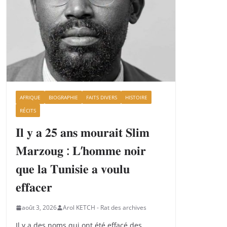
AFRIQUE
BIOGRAPHIE
FAITS DIVERS
HISTOIRE
RÉCITS
𝐈𝐥 𝐲 𝐚 𝟐𝟓 𝐚𝐧𝐬 𝐦𝐨𝐮𝐫𝐚𝐢𝐭 𝐒𝐥𝐢𝐦
𝐌𝐚𝐫𝐳𝐨𝐮𝐠 : 𝐋’𝐡𝐨𝐦𝐦𝐞 𝐧𝐨𝐢𝐫
𝐪𝐮𝐞 𝐥𝐚 𝐓𝐮𝐧𝐢𝐬𝐢𝐞 𝐚 𝐯𝐨𝐮𝐥𝐮
𝐞𝐟𝐟𝐚𝐜𝐞𝐫
août 3, 2026
Arol KETCH - Rat des archives
Il y a des noms qui ont été effacé des