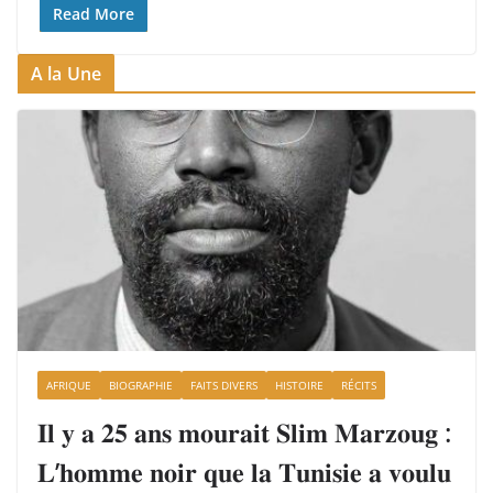
Read More
A la Une
AFRIQUE
BIOGRAPHIE
FAITS DIVERS
HISTOIRE
RÉCITS
𝐈𝐥 𝐲 𝐚 𝟐𝟓 𝐚𝐧𝐬 𝐦𝐨𝐮𝐫𝐚𝐢𝐭 𝐒𝐥𝐢𝐦 𝐌𝐚𝐫𝐳𝐨𝐮𝐠 :
𝐋’𝐡𝐨𝐦𝐦𝐞 𝐧𝐨𝐢𝐫 𝐪𝐮𝐞 𝐥𝐚 𝐓𝐮𝐧𝐢𝐬𝐢𝐞 𝐚 𝐯𝐨𝐮𝐥𝐮