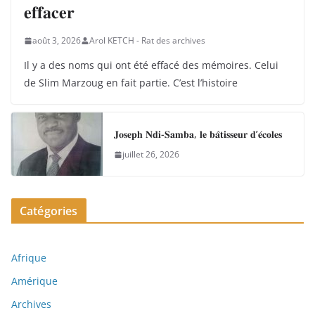
𝐞𝐟𝐟𝐚𝐜𝐞𝐫
août 3, 2026
Arol KETCH - Rat des archives
Il y a des noms qui ont été effacé des mémoires. Celui
de Slim Marzoug en fait partie. C’est l’histoire
𝐉𝐨𝐬𝐞𝐩𝐡 𝐍𝐝𝐢-𝐒𝐚𝐦𝐛𝐚, 𝐥𝐞 𝐛𝐚̂𝐭𝐢𝐬𝐬𝐞𝐮𝐫 𝐝’𝐞́𝐜𝐨𝐥𝐞𝐬
juillet 26, 2026
Catégories
Afrique
Amérique
Archives