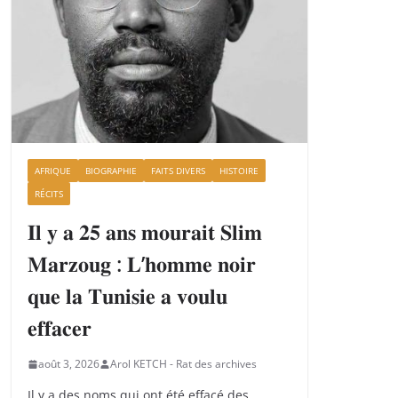
AFRIQUE
BIOGRAPHIE
FAITS DIVERS
HISTOIRE
RÉCITS
𝐈𝐥 𝐲 𝐚 𝟐𝟓 𝐚𝐧𝐬 𝐦𝐨𝐮𝐫𝐚𝐢𝐭 𝐒𝐥𝐢𝐦
𝐌𝐚𝐫𝐳𝐨𝐮𝐠 : 𝐋’𝐡𝐨𝐦𝐦𝐞 𝐧𝐨𝐢𝐫
𝐪𝐮𝐞 𝐥𝐚 𝐓𝐮𝐧𝐢𝐬𝐢𝐞 𝐚 𝐯𝐨𝐮𝐥𝐮
𝐞𝐟𝐟𝐚𝐜𝐞𝐫
août 3, 2026
Arol KETCH - Rat des archives
Il y a des noms qui ont été effacé des