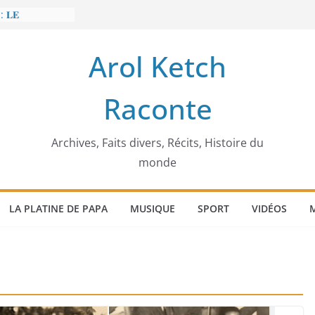
: 𝐋𝐄
𝐈𝐓 𝐓𝐑𝐄𝐌𝐁𝐋𝐄𝐑
Arol Ketch
𝐥𝐢𝐦 𝐌𝐚𝐫𝐳𝐨𝐮𝐠 :
𝐢𝐬𝐢𝐞 𝐚 𝐯𝐨𝐮𝐥𝐮
Raconte
𝐢𝐬𝐬𝐞𝐮𝐫 𝐝’𝐞́𝐜𝐨𝐥𝐞𝐬
𝐚 𝐄𝐧𝐨𝐧𝐜𝐡𝐨𝐧𝐠
𝐞
 𝐨𝐫𝐝𝐢𝐧𝐚𝐭𝐞𝐮𝐫
Archives, Faits divers, Récits, Histoire du
monde
LA PLATINE DE PAPA
MUSIQUE
SPORT
VIDÉOS
M