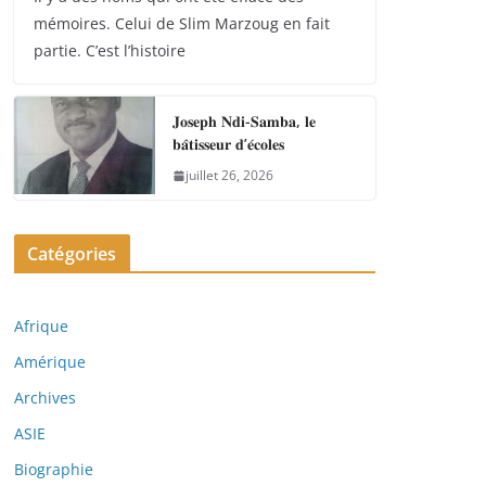
mémoires. Celui de Slim Marzoug en fait
partie. C’est l’histoire
𝐉𝐨𝐬𝐞𝐩𝐡 𝐍𝐝𝐢-𝐒𝐚𝐦𝐛𝐚, 𝐥𝐞
𝐛𝐚̂𝐭𝐢𝐬𝐬𝐞𝐮𝐫 𝐝’𝐞́𝐜𝐨𝐥𝐞𝐬
juillet 26, 2026
Catégories
Afrique
Amérique
Archives
ASIE
Biographie