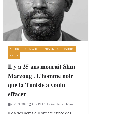
AFRIQUE
BIOGRAPHIE
FAITS DIVERS
HISTOIRE
RÉCITS
𝐈𝐥 𝐲 𝐚 𝟐𝟓 𝐚𝐧𝐬 𝐦𝐨𝐮𝐫𝐚𝐢𝐭 𝐒𝐥𝐢𝐦
𝐌𝐚𝐫𝐳𝐨𝐮𝐠 : 𝐋’𝐡𝐨𝐦𝐦𝐞 𝐧𝐨𝐢𝐫
𝐪𝐮𝐞 𝐥𝐚 𝐓𝐮𝐧𝐢𝐬𝐢𝐞 𝐚 𝐯𝐨𝐮𝐥𝐮
𝐞𝐟𝐟𝐚𝐜𝐞𝐫
août 3, 2026
Arol KETCH - Rat des archives
Il y a des noms qui ont été effacé des