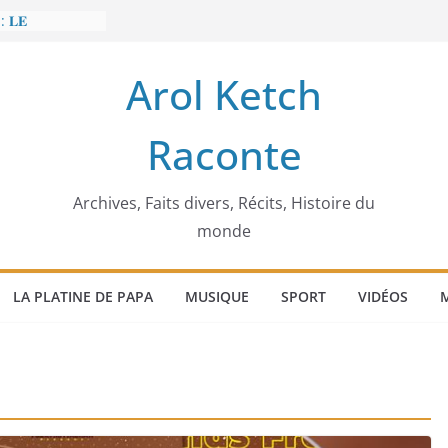
: 𝐋𝐄
𝐈𝐓 𝐓𝐑𝐄𝐌𝐁𝐋𝐄𝐑
Arol Ketch
𝐥𝐢𝐦 𝐌𝐚𝐫𝐳𝐨𝐮𝐠 :
𝐢𝐬𝐢𝐞 𝐚 𝐯𝐨𝐮𝐥𝐮
Raconte
𝐢𝐬𝐬𝐞𝐮𝐫 𝐝’𝐞́𝐜𝐨𝐥𝐞𝐬
𝐚 𝐄𝐧𝐨𝐧𝐜𝐡𝐨𝐧𝐠
𝐞
 𝐨𝐫𝐝𝐢𝐧𝐚𝐭𝐞𝐮𝐫
Archives, Faits divers, Récits, Histoire du
monde
LA PLATINE DE PAPA
MUSIQUE
SPORT
VIDÉOS
M