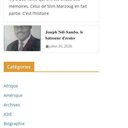
mémoires. Celui de Slim Marzoug en fait
partie. C’est l’histoire
𝐉𝐨𝐬𝐞𝐩𝐡 𝐍𝐝𝐢-𝐒𝐚𝐦𝐛𝐚, 𝐥𝐞
𝐛𝐚̂𝐭𝐢𝐬𝐬𝐞𝐮𝐫 𝐝’𝐞́𝐜𝐨𝐥𝐞𝐬
juillet 26, 2026
Catégories
Afrique
Amérique
Archives
ASIE
Biographie