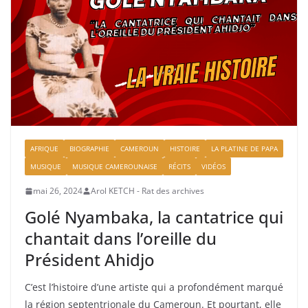
AFRIQUE
BIOGRAPHIE
CAMEROUN
HISTOIRE
LA PLATINE DE PAPA
MUSIQUE
MUSIQUE CAMEROUNAISE
RÉCITS
VIDÉOS
mai 26, 2024
Arol KETCH - Rat des archives
Golé Nyambaka, la cantatrice qui
chantait dans l’oreille du
Président Ahidjo
C’est l’histoire d’une artiste qui a profondément marqué
la région septentrionale du Cameroun. Et pourtant, elle