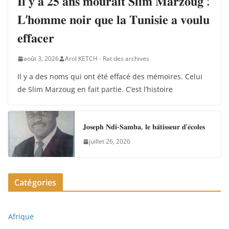
𝐈𝐥 𝐲 𝐚 𝟐𝟓 𝐚𝐧𝐬 𝐦𝐨𝐮𝐫𝐚𝐢𝐭 𝐒𝐥𝐢𝐦 𝐌𝐚𝐫𝐳𝐨𝐮𝐠 :
𝐋’𝐡𝐨𝐦𝐦𝐞 𝐧𝐨𝐢𝐫 𝐪𝐮𝐞 𝐥𝐚 𝐓𝐮𝐧𝐢𝐬𝐢𝐞 𝐚 𝐯𝐨𝐮𝐥𝐮
𝐞𝐟𝐟𝐚𝐜𝐞𝐫
août 3, 2026
Arol KETCH - Rat des archives
Il y a des noms qui ont été effacé des mémoires. Celui
de Slim Marzoug en fait partie. C’est l’histoire
𝐉𝐨𝐬𝐞𝐩𝐡 𝐍𝐝𝐢-𝐒𝐚𝐦𝐛𝐚, 𝐥𝐞 𝐛𝐚̂𝐭𝐢𝐬𝐬𝐞𝐮𝐫 𝐝’𝐞́𝐜𝐨𝐥𝐞𝐬
juillet 26, 2026
Catégories
Afrique