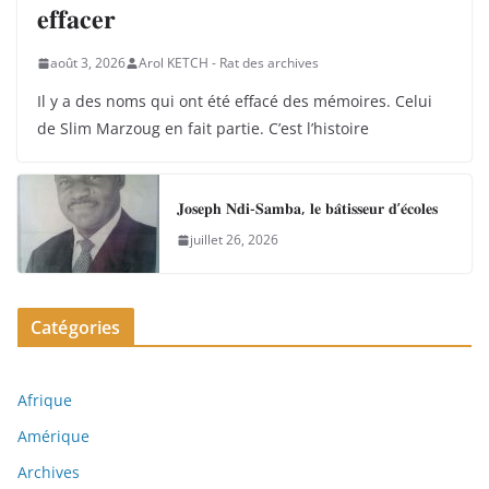
𝐞𝐟𝐟𝐚𝐜𝐞𝐫
août 3, 2026
Arol KETCH - Rat des archives
Il y a des noms qui ont été effacé des mémoires. Celui
de Slim Marzoug en fait partie. C’est l’histoire
𝐉𝐨𝐬𝐞𝐩𝐡 𝐍𝐝𝐢-𝐒𝐚𝐦𝐛𝐚, 𝐥𝐞 𝐛𝐚̂𝐭𝐢𝐬𝐬𝐞𝐮𝐫 𝐝’𝐞́𝐜𝐨𝐥𝐞𝐬
juillet 26, 2026
Catégories
Afrique
Amérique
Archives