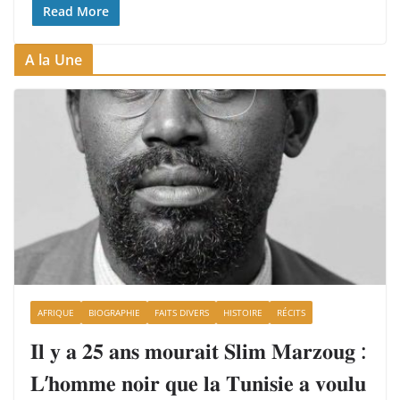
Read More
A la Une
AFRIQUE
BIOGRAPHIE
FAITS DIVERS
HISTOIRE
RÉCITS
𝐈𝐥 𝐲 𝐚 𝟐𝟓 𝐚𝐧𝐬 𝐦𝐨𝐮𝐫𝐚𝐢𝐭 𝐒𝐥𝐢𝐦 𝐌𝐚𝐫𝐳𝐨𝐮𝐠 :
𝐋’𝐡𝐨𝐦𝐦𝐞 𝐧𝐨𝐢𝐫 𝐪𝐮𝐞 𝐥𝐚 𝐓𝐮𝐧𝐢𝐬𝐢𝐞 𝐚 𝐯𝐨𝐮𝐥𝐮