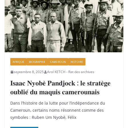
AFRIQUE
BIOGRAPHIE
CAMEROUN
HISTOIRE
septembre 8, 2025
Arol KETCH - Rat des archives
𝐈𝐬𝐚𝐚𝐜 𝐍𝐲𝐨𝐛𝐞̀ 𝐏𝐚𝐧𝐝𝐣𝐨𝐜𝐤 : 𝐥𝐞 𝐬𝐭𝐫𝐚𝐭𝐞̀𝐠𝐞
𝐨𝐮𝐛𝐥𝐢𝐞́ 𝐝𝐮 𝐦𝐚𝐪𝐮𝐢𝐬 𝐜𝐚𝐦𝐞𝐫𝐨𝐮𝐧𝐚𝐢𝐬
Dans l’histoire de la lutte pour l’indépendance du
Cameroun, certains noms résonnent comme des
symboles : Ruben Um Nyobè, Félix