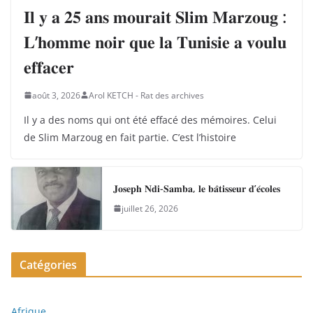
𝐈𝐥 𝐲 𝐚 𝟐𝟓 𝐚𝐧𝐬 𝐦𝐨𝐮𝐫𝐚𝐢𝐭 𝐒𝐥𝐢𝐦 𝐌𝐚𝐫𝐳𝐨𝐮𝐠 :
𝐋’𝐡𝐨𝐦𝐦𝐞 𝐧𝐨𝐢𝐫 𝐪𝐮𝐞 𝐥𝐚 𝐓𝐮𝐧𝐢𝐬𝐢𝐞 𝐚 𝐯𝐨𝐮𝐥𝐮
𝐞𝐟𝐟𝐚𝐜𝐞𝐫
août 3, 2026
Arol KETCH - Rat des archives
Il y a des noms qui ont été effacé des mémoires. Celui
de Slim Marzoug en fait partie. C’est l’histoire
𝐉𝐨𝐬𝐞𝐩𝐡 𝐍𝐝𝐢-𝐒𝐚𝐦𝐛𝐚, 𝐥𝐞 𝐛𝐚̂𝐭𝐢𝐬𝐬𝐞𝐮𝐫 𝐝’𝐞́𝐜𝐨𝐥𝐞𝐬
juillet 26, 2026
Catégories
Afrique