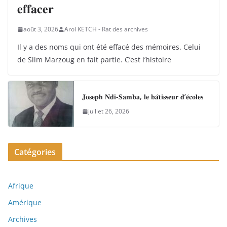
𝐞𝐟𝐟𝐚𝐜𝐞𝐫
août 3, 2026
Arol KETCH - Rat des archives
Il y a des noms qui ont été effacé des mémoires. Celui
de Slim Marzoug en fait partie. C’est l’histoire
𝐉𝐨𝐬𝐞𝐩𝐡 𝐍𝐝𝐢-𝐒𝐚𝐦𝐛𝐚, 𝐥𝐞 𝐛𝐚̂𝐭𝐢𝐬𝐬𝐞𝐮𝐫 𝐝’𝐞́𝐜𝐨𝐥𝐞𝐬
juillet 26, 2026
Catégories
Afrique
Amérique
Archives