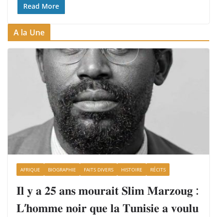
Read More
A la Une
AFRIQUE
BIOGRAPHIE
FAITS DIVERS
HISTOIRE
RÉCITS
𝐈𝐥 𝐲 𝐚 𝟐𝟓 𝐚𝐧𝐬 𝐦𝐨𝐮𝐫𝐚𝐢𝐭 𝐒𝐥𝐢𝐦 𝐌𝐚𝐫𝐳𝐨𝐮𝐠 :
𝐋’𝐡𝐨𝐦𝐦𝐞 𝐧𝐨𝐢𝐫 𝐪𝐮𝐞 𝐥𝐚 𝐓𝐮𝐧𝐢𝐬𝐢𝐞 𝐚 𝐯𝐨𝐮𝐥𝐮