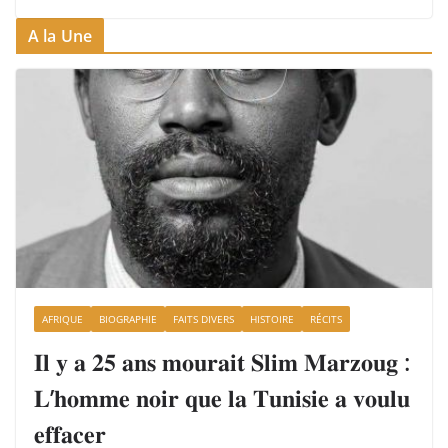
A la Une
AFRIQUE
BIOGRAPHIE
FAITS DIVERS
HISTOIRE
RÉCITS
𝐈𝐥 𝐲 𝐚 𝟐𝟓 𝐚𝐧𝐬 𝐦𝐨𝐮𝐫𝐚𝐢𝐭 𝐒𝐥𝐢𝐦 𝐌𝐚𝐫𝐳𝐨𝐮𝐠 :
𝐋’𝐡𝐨𝐦𝐦𝐞 𝐧𝐨𝐢𝐫 𝐪𝐮𝐞 𝐥𝐚 𝐓𝐮𝐧𝐢𝐬𝐢𝐞 𝐚 𝐯𝐨𝐮𝐥𝐮
𝐞𝐟𝐟𝐚𝐜𝐞𝐫