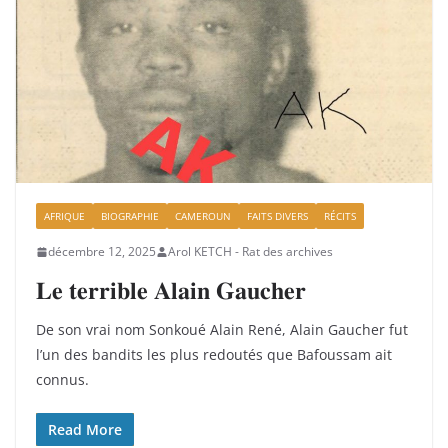
AFRIQUE
BIOGRAPHIE
CAMEROUN
FAITS DIVERS
RÉCITS
décembre 12, 2025
Arol KETCH - Rat des archives
𝐋𝐞 𝐭𝐞𝐫𝐫𝐢𝐛𝐥𝐞 𝐀𝐥𝐚𝐢𝐧 𝐆𝐚𝐮𝐜𝐡𝐞𝐫
De son vrai nom Sonkoué Alain René, Alain Gaucher fut
l’un des bandits les plus redoutés que Bafoussam ait
connus.
Read More