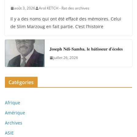
août 3, 2026
Arol KETCH - Rat des archives
Il y a des noms qui ont été effacé des mémoires. Celui
de Slim Marzoug en fait partie. C’est l’histoire
𝐉𝐨𝐬𝐞𝐩𝐡 𝐍𝐝𝐢-𝐒𝐚𝐦𝐛𝐚, 𝐥𝐞 𝐛𝐚̂𝐭𝐢𝐬𝐬𝐞𝐮𝐫 𝐝’𝐞́𝐜𝐨𝐥𝐞𝐬
juillet 26, 2026
Catégories
Afrique
Amérique
Archives
ASIE