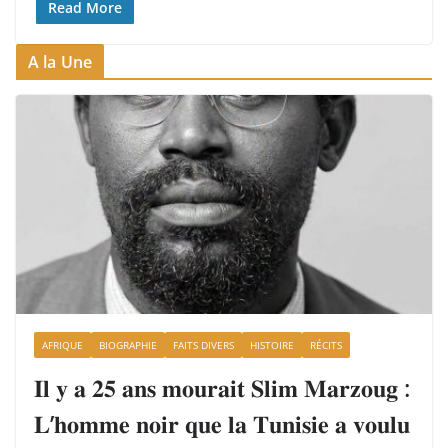
Read More
A la Une
AFRIQUE
BIOGRAPHIE
FAITS DIVERS
HISTOIRE
RÉCITS
𝐈𝐥 𝐲 𝐚 𝟐𝟓 𝐚𝐧𝐬 𝐦𝐨𝐮𝐫𝐚𝐢𝐭 𝐒𝐥𝐢𝐦 𝐌𝐚𝐫𝐳𝐨𝐮𝐠 :
𝐋’𝐡𝐨𝐦𝐦𝐞 𝐧𝐨𝐢𝐫 𝐪𝐮𝐞 𝐥𝐚 𝐓𝐮𝐧𝐢𝐬𝐢𝐞 𝐚 𝐯𝐨𝐮𝐥𝐮