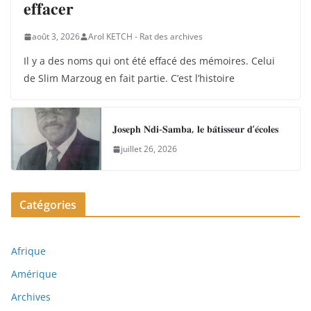
𝐞𝐟𝐟𝐚𝐜𝐞𝐫
août 3, 2026
Arol KETCH - Rat des archives
Il y a des noms qui ont été effacé des mémoires. Celui
de Slim Marzoug en fait partie. C’est l’histoire
𝐉𝐨𝐬𝐞𝐩𝐡 𝐍𝐝𝐢-𝐒𝐚𝐦𝐛𝐚, 𝐥𝐞 𝐛𝐚̂𝐭𝐢𝐬𝐬𝐞𝐮𝐫 𝐝’𝐞́𝐜𝐨𝐥𝐞𝐬
juillet 26, 2026
Catégories
Afrique
Amérique
Archives