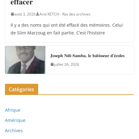
𝐞𝐟𝐟𝐚𝐜𝐞𝐫
août 3, 2026
Arol KETCH - Rat des archives
Il y a des noms qui ont été effacé des mémoires. Celui
de Slim Marzoug en fait partie. C’est l’histoire
𝐉𝐨𝐬𝐞𝐩𝐡 𝐍𝐝𝐢-𝐒𝐚𝐦𝐛𝐚, 𝐥𝐞 𝐛𝐚̂𝐭𝐢𝐬𝐬𝐞𝐮𝐫 𝐝’𝐞́𝐜𝐨𝐥𝐞𝐬
juillet 26, 2026
Catégories
Afrique
Amérique
Archives