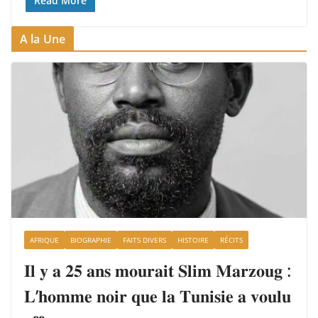
Read More
A la Une
AFRIQUE
BIOGRAPHIE
FAITS DIVERS
HISTOIRE
RÉCITS
𝐈𝐥 𝐲 𝐚 𝟐𝟓 𝐚𝐧𝐬 𝐦𝐨𝐮𝐫𝐚𝐢𝐭 𝐒𝐥𝐢𝐦 𝐌𝐚𝐫𝐳𝐨𝐮𝐠 :
𝐋’𝐡𝐨𝐦𝐦𝐞 𝐧𝐨𝐢𝐫 𝐪𝐮𝐞 𝐥𝐚 𝐓𝐮𝐧𝐢𝐬𝐢𝐞 𝐚 𝐯𝐨𝐮𝐥𝐮