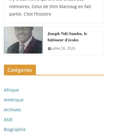
mémoires. Celui de Slim Marzoug en fait
partie. C’est l’histoire
𝐉𝐨𝐬𝐞𝐩𝐡 𝐍𝐝𝐢-𝐒𝐚𝐦𝐛𝐚, 𝐥𝐞
𝐛𝐚̂𝐭𝐢𝐬𝐬𝐞𝐮𝐫 𝐝’𝐞́𝐜𝐨𝐥𝐞𝐬
juillet 26, 2026
Catégories
Afrique
Amérique
Archives
ASIE
Biographie