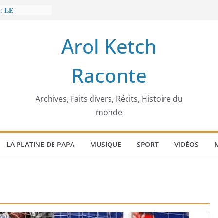
: 𝐋𝐄
𝐈𝐓 𝐓𝐑𝐄𝐌𝐁𝐋𝐄𝐑
Arol Ketch
𝐥𝐢𝐦 𝐌𝐚𝐫𝐳𝐨𝐮𝐠 :
𝐢𝐬𝐢𝐞 𝐚 𝐯𝐨𝐮𝐥𝐮
Raconte
𝐢𝐬𝐬𝐞𝐮𝐫 𝐝’𝐞́𝐜𝐨𝐥𝐞𝐬
𝐚 𝐄𝐧𝐨𝐧𝐜𝐡𝐨𝐧𝐠
𝐞
 𝐨𝐫𝐝𝐢𝐧𝐚𝐭𝐞𝐮𝐫
Archives, Faits divers, Récits, Histoire du
monde
LA PLATINE DE PAPA
MUSIQUE
SPORT
VIDÉOS
M