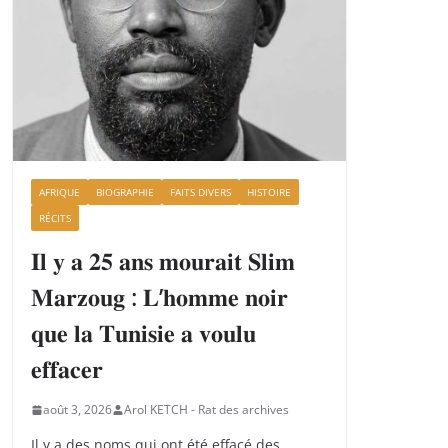
AFRIQUE
BIOGRAPHIE
FAITS DIVERS
HISTOIRE
RÉCITS
𝐈𝐥 𝐲 𝐚 𝟐𝟓 𝐚𝐧𝐬 𝐦𝐨𝐮𝐫𝐚𝐢𝐭 𝐒𝐥𝐢𝐦
𝐌𝐚𝐫𝐳𝐨𝐮𝐠 : 𝐋’𝐡𝐨𝐦𝐦𝐞 𝐧𝐨𝐢𝐫
𝐪𝐮𝐞 𝐥𝐚 𝐓𝐮𝐧𝐢𝐬𝐢𝐞 𝐚 𝐯𝐨𝐮𝐥𝐮
𝐞𝐟𝐟𝐚𝐜𝐞𝐫
août 3, 2026
Arol KETCH - Rat des archives
Il y a des noms qui ont été effacé des