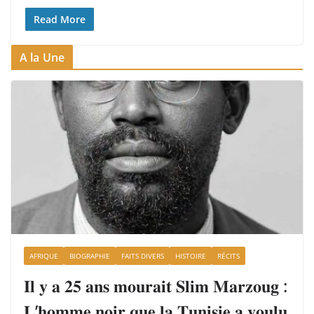
Read More
A la Une
AFRIQUE
BIOGRAPHIE
FAITS DIVERS
HISTOIRE
RÉCITS
𝐈𝐥 𝐲 𝐚 𝟐𝟓 𝐚𝐧𝐬 𝐦𝐨𝐮𝐫𝐚𝐢𝐭 𝐒𝐥𝐢𝐦 𝐌𝐚𝐫𝐳𝐨𝐮𝐠 :
𝐋’𝐡𝐨𝐦𝐦𝐞 𝐧𝐨𝐢𝐫 𝐪𝐮𝐞 𝐥𝐚 𝐓𝐮𝐧𝐢𝐬𝐢𝐞 𝐚 𝐯𝐨𝐮𝐥𝐮