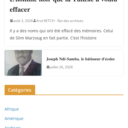
𝐞𝐟𝐟𝐚𝐜𝐞𝐫
août 3, 2026
Arol KETCH - Rat des archives
Il y a des noms qui ont été effacé des mémoires. Celui
de Slim Marzoug en fait partie. C’est l’histoire
𝐉𝐨𝐬𝐞𝐩𝐡 𝐍𝐝𝐢-𝐒𝐚𝐦𝐛𝐚, 𝐥𝐞 𝐛𝐚̂𝐭𝐢𝐬𝐬𝐞𝐮𝐫 𝐝’𝐞́𝐜𝐨𝐥𝐞𝐬
juillet 26, 2026
Catégories
Afrique
Amérique
Archives