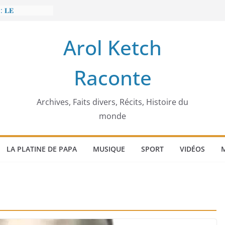
: 𝐋𝐄
𝐈𝐓 𝐓𝐑𝐄𝐌𝐁𝐋𝐄𝐑
Arol Ketch
𝐥𝐢𝐦 𝐌𝐚𝐫𝐳𝐨𝐮𝐠 :
𝐢𝐬𝐢𝐞 𝐚 𝐯𝐨𝐮𝐥𝐮
Raconte
𝐢𝐬𝐬𝐞𝐮𝐫 𝐝’𝐞́𝐜𝐨𝐥𝐞𝐬
𝐚 𝐄𝐧𝐨𝐧𝐜𝐡𝐨𝐧𝐠
𝐞
 𝐨𝐫𝐝𝐢𝐧𝐚𝐭𝐞𝐮𝐫
Archives, Faits divers, Récits, Histoire du
monde
LA PLATINE DE PAPA
MUSIQUE
SPORT
VIDÉOS
M