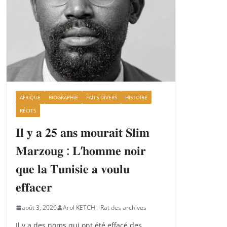
AFRIQUE
BIOGRAPHIE
FAITS DIVERS
HISTOIRE
RÉCITS
𝐈𝐥 𝐲 𝐚 𝟐𝟓 𝐚𝐧𝐬 𝐦𝐨𝐮𝐫𝐚𝐢𝐭 𝐒𝐥𝐢𝐦
𝐌𝐚𝐫𝐳𝐨𝐮𝐠 : 𝐋’𝐡𝐨𝐦𝐦𝐞 𝐧𝐨𝐢𝐫
𝐪𝐮𝐞 𝐥𝐚 𝐓𝐮𝐧𝐢𝐬𝐢𝐞 𝐚 𝐯𝐨𝐮𝐥𝐮
𝐞𝐟𝐟𝐚𝐜𝐞𝐫
août 3, 2026
Arol KETCH - Rat des archives
Il y a des noms qui ont été effacé des