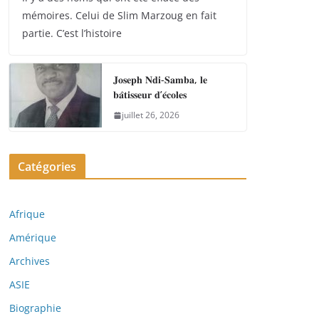
mémoires. Celui de Slim Marzoug en fait
partie. C’est l’histoire
𝐉𝐨𝐬𝐞𝐩𝐡 𝐍𝐝𝐢-𝐒𝐚𝐦𝐛𝐚, 𝐥𝐞
𝐛𝐚̂𝐭𝐢𝐬𝐬𝐞𝐮𝐫 𝐝’𝐞́𝐜𝐨𝐥𝐞𝐬
juillet 26, 2026
Catégories
Afrique
Amérique
Archives
ASIE
Biographie