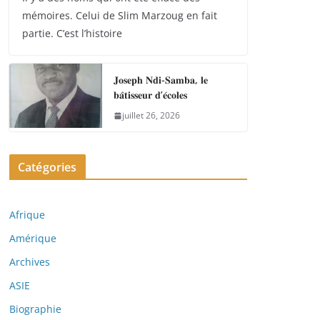
mémoires. Celui de Slim Marzoug en fait
partie. C’est l’histoire
𝐉𝐨𝐬𝐞𝐩𝐡 𝐍𝐝𝐢-𝐒𝐚𝐦𝐛𝐚, 𝐥𝐞
𝐛𝐚̂𝐭𝐢𝐬𝐬𝐞𝐮𝐫 𝐝’𝐞́𝐜𝐨𝐥𝐞𝐬
juillet 26, 2026
Catégories
Afrique
Amérique
Archives
ASIE
Biographie