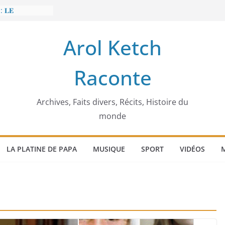
: 𝐋𝐄
𝐈𝐓 𝐓𝐑𝐄𝐌𝐁𝐋𝐄𝐑
Arol Ketch
𝐥𝐢𝐦 𝐌𝐚𝐫𝐳𝐨𝐮𝐠 :
𝐢𝐬𝐢𝐞 𝐚 𝐯𝐨𝐮𝐥𝐮
Raconte
𝐢𝐬𝐬𝐞𝐮𝐫 𝐝’𝐞́𝐜𝐨𝐥𝐞𝐬
𝐚 𝐄𝐧𝐨𝐧𝐜𝐡𝐨𝐧𝐠
𝐞
 𝐨𝐫𝐝𝐢𝐧𝐚𝐭𝐞𝐮𝐫
Archives, Faits divers, Récits, Histoire du
monde
LA PLATINE DE PAPA
MUSIQUE
SPORT
VIDÉOS
M