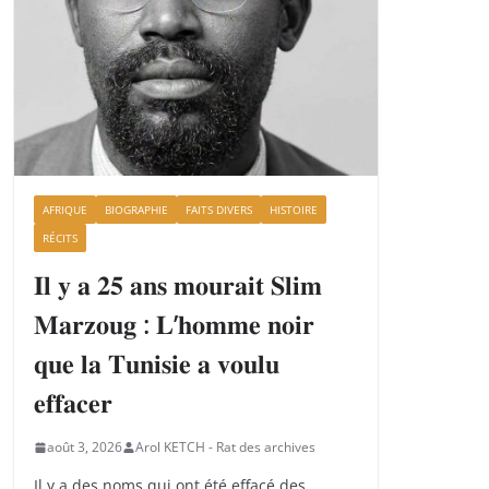
AFRIQUE
BIOGRAPHIE
FAITS DIVERS
HISTOIRE
RÉCITS
𝐈𝐥 𝐲 𝐚 𝟐𝟓 𝐚𝐧𝐬 𝐦𝐨𝐮𝐫𝐚𝐢𝐭 𝐒𝐥𝐢𝐦
𝐌𝐚𝐫𝐳𝐨𝐮𝐠 : 𝐋’𝐡𝐨𝐦𝐦𝐞 𝐧𝐨𝐢𝐫
𝐪𝐮𝐞 𝐥𝐚 𝐓𝐮𝐧𝐢𝐬𝐢𝐞 𝐚 𝐯𝐨𝐮𝐥𝐮
𝐞𝐟𝐟𝐚𝐜𝐞𝐫
août 3, 2026
Arol KETCH - Rat des archives
Il y a des noms qui ont été effacé des