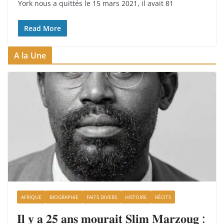
York nous a quittés le 15 mars 2021, il avait 81
Read More
A la Une
AFRIQUE
BIOGRAPHIE
FAITS DIVERS
HISTOIRE
RÉCITS
𝐈𝐥 𝐲 𝐚 𝟐𝟓 𝐚𝐧𝐬 𝐦𝐨𝐮𝐫𝐚𝐢𝐭 𝐒𝐥𝐢𝐦 𝐌𝐚𝐫𝐳𝐨𝐮𝐠 :