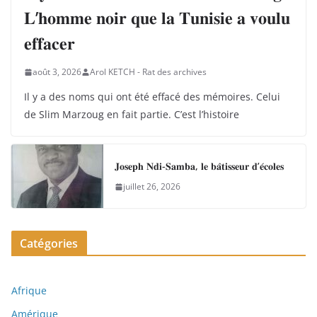
𝐋’𝐡𝐨𝐦𝐦𝐞 𝐧𝐨𝐢𝐫 𝐪𝐮𝐞 𝐥𝐚 𝐓𝐮𝐧𝐢𝐬𝐢𝐞 𝐚 𝐯𝐨𝐮𝐥𝐮
𝐞𝐟𝐟𝐚𝐜𝐞𝐫
août 3, 2026
Arol KETCH - Rat des archives
Il y a des noms qui ont été effacé des mémoires. Celui
de Slim Marzoug en fait partie. C’est l’histoire
𝐉𝐨𝐬𝐞𝐩𝐡 𝐍𝐝𝐢-𝐒𝐚𝐦𝐛𝐚, 𝐥𝐞 𝐛𝐚̂𝐭𝐢𝐬𝐬𝐞𝐮𝐫 𝐝’𝐞́𝐜𝐨𝐥𝐞𝐬
juillet 26, 2026
Catégories
Afrique
Amérique