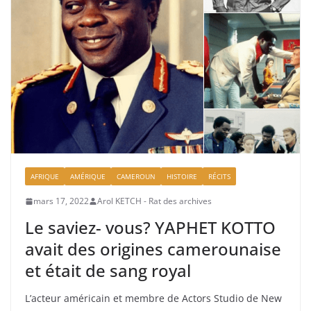
AFRIQUE
AMÉRIQUE
CAMEROUN
HISTOIRE
RÉCITS
mars 17, 2022
Arol KETCH - Rat des archives
Le saviez- vous? YAPHET KOTTO
avait des origines camerounaise
et était de sang royal
L’acteur américain et membre de Actors Studio de New