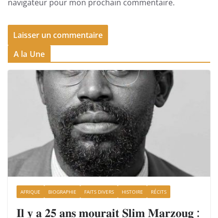
navigateur pour mon prochain commentaire.
A la Une
AFRIQUE
BIOGRAPHIE
FAITS DIVERS
HISTOIRE
RÉCITS
𝐈𝐥 𝐲 𝐚 𝟐𝟓 𝐚𝐧𝐬 𝐦𝐨𝐮𝐫𝐚𝐢𝐭 𝐒𝐥𝐢𝐦 𝐌𝐚𝐫𝐳𝐨𝐮𝐠 :