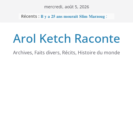
Passer
mercredi, août 5, 2026
au
Récents :
𝐈𝐥 𝐲 𝐚 𝟐𝟓 𝐚𝐧𝐬 𝐦𝐨𝐮𝐫𝐚𝐢𝐭 𝐒𝐥𝐢𝐦 𝐌𝐚𝐫𝐳𝐨𝐮𝐠 :
contenu
𝐋’𝐡𝐨𝐦𝐦𝐞 𝐧𝐨𝐢𝐫 𝐪𝐮𝐞 𝐥𝐚 𝐓𝐮𝐧𝐢𝐬𝐢𝐞 𝐚 𝐯𝐨𝐮𝐥𝐮
𝐞𝐟𝐟𝐚𝐜𝐞𝐫
Arol Ketch Raconte
𝐉𝐨𝐬𝐞𝐩𝐡 𝐍𝐝𝐢-𝐒𝐚𝐦𝐛𝐚, 𝐥𝐞 𝐛𝐚̂𝐭𝐢𝐬𝐬𝐞𝐮𝐫 𝐝’𝐞́𝐜𝐨𝐥𝐞𝐬
𝐒𝐨𝐮𝐭𝐢𝐞𝐧 𝐭𝐨𝐭𝐚𝐥 𝐚̀ 𝐑𝐞𝐛𝐞𝐜𝐜𝐚 𝐄𝐧𝐨𝐧𝐜𝐡𝐨𝐧𝐠
𝐩𝐞𝐫𝐬𝐞́𝐜𝐮𝐭𝐞́𝐞 𝐩𝐚𝐫 𝐥𝐞 𝐫𝐞́𝐠𝐢𝐦𝐞
𝐑𝐚𝐦𝐬𝐞̀𝐬 𝐈𝐞𝐫 – 𝐋𝐞 𝐩𝐫𝐞𝐦𝐢𝐞𝐫 𝐨𝐫𝐝𝐢𝐧𝐚𝐭𝐞𝐮𝐫
Archives, Faits divers, Récits, Histoire du monde
𝐚𝐟𝐫𝐢𝐜𝐚𝐢𝐧
𝐌𝐎𝐔𝐍𝐂𝐇𝐈𝐏𝐎𝐔𝐆𝐀𝐓𝐄 : 𝐋𝐄
𝐒𝐂𝐀𝐍𝐃𝐀𝐋𝐄 𝐐𝐔𝐈 𝐀 𝐅𝐀𝐈𝐓 𝐓𝐑𝐄𝐌𝐁𝐋𝐄𝐑
𝐋𝐀 𝐑𝐄́𝐏𝐔𝐁𝐋𝐈𝐐𝐔𝐄