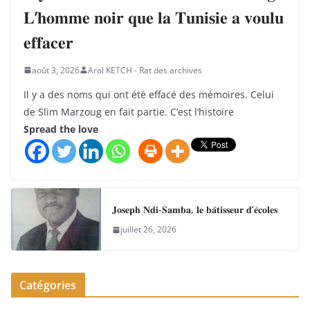
𝐋’𝐡𝐨𝐦𝐦𝐞 𝐧𝐨𝐢𝐫 𝐪𝐮𝐞 𝐥𝐚 𝐓𝐮𝐧𝐢𝐬𝐢𝐞 𝐚 𝐯𝐨𝐮𝐥𝐮
𝐞𝐟𝐟𝐚𝐜𝐞𝐫
août 3, 2026
Arol KETCH - Rat des archives
Il y a des noms qui ont été effacé des mémoires. Celui
de Slim Marzoug en fait partie. C’est l’histoire
Spread the love
𝐉𝐨𝐬𝐞𝐩𝐡 𝐍𝐝𝐢-𝐒𝐚𝐦𝐛𝐚, 𝐥𝐞 𝐛𝐚̂𝐭𝐢𝐬𝐬𝐞𝐮𝐫 𝐝’𝐞́𝐜𝐨𝐥𝐞𝐬
juillet 26, 2026
Catégories