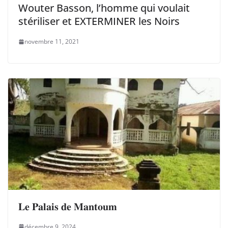
Wouter Basson, l’homme qui voulait
stériliser et EXTERMINER les Noirs
novembre 11, 2021
𝐋𝐞 𝐏𝐚𝐥𝐚𝐢𝐬 𝐝𝐞 𝐌𝐚𝐧𝐭𝐨𝐮𝐦
décembre 9, 2024