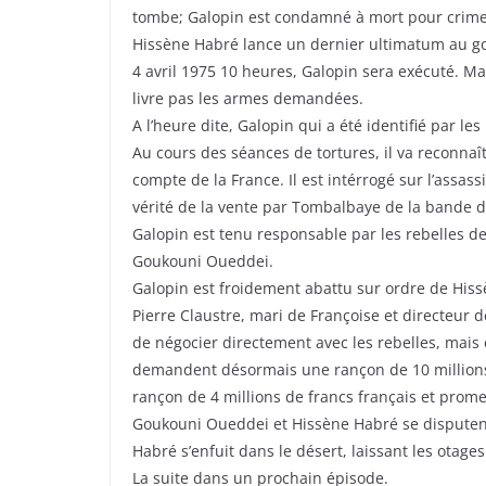
tombe; Galopin est condamné à mort pour crime 
Hissène Habré lance un dernier ultimatum au gou
4 avril 1975 10 heures, Galopin sera exécuté. M
livre pas les armes demandées.
A l’heure dite, Galopin qui a été identifié par 
Au cours des séances de tortures, il va reconnaît
compte de la France. Il est intérrogé sur l’assas
vérité de la vente par Tombalbaye de la bande 
Galopin est tenu responsable par les rebelles de
Goukouni Oueddei.
Galopin est froidement abattu sur ordre de His
Pierre Claustre, mari de Françoise et directeur 
de négocier directement avec les rebelles, mais 
demandent désormais une rançon de 10 millions 
rançon de 4 millions de francs français et promet
Goukouni Oueddei et Hissène Habré se disputen
Habré s’enfuit dans le désert, laissant les otag
La suite dans un prochain épisode.