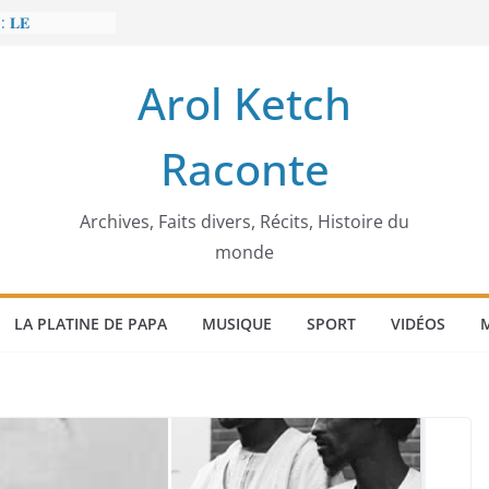
: 𝐋𝐄
𝐈𝐓 𝐓𝐑𝐄𝐌𝐁𝐋𝐄𝐑
Arol Ketch
𝐥𝐢𝐦 𝐌𝐚𝐫𝐳𝐨𝐮𝐠 :
𝐢𝐬𝐢𝐞 𝐚 𝐯𝐨𝐮𝐥𝐮
Raconte
𝐢𝐬𝐬𝐞𝐮𝐫 𝐝’𝐞́𝐜𝐨𝐥𝐞𝐬
𝐚 𝐄𝐧𝐨𝐧𝐜𝐡𝐨𝐧𝐠
𝐞
 𝐨𝐫𝐝𝐢𝐧𝐚𝐭𝐞𝐮𝐫
Archives, Faits divers, Récits, Histoire du
monde
LA PLATINE DE PAPA
MUSIQUE
SPORT
VIDÉOS
M