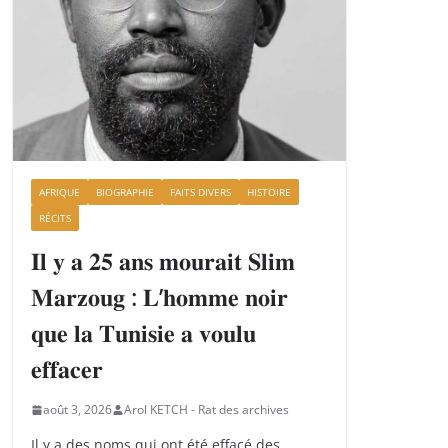
AFRIQUE
BIOGRAPHIE
FAITS DIVERS
HISTOIRE
RÉCITS
𝐈𝐥 𝐲 𝐚 𝟐𝟓 𝐚𝐧𝐬 𝐦𝐨𝐮𝐫𝐚𝐢𝐭 𝐒𝐥𝐢𝐦
𝐌𝐚𝐫𝐳𝐨𝐮𝐠 : 𝐋’𝐡𝐨𝐦𝐦𝐞 𝐧𝐨𝐢𝐫
𝐪𝐮𝐞 𝐥𝐚 𝐓𝐮𝐧𝐢𝐬𝐢𝐞 𝐚 𝐯𝐨𝐮𝐥𝐮
𝐞𝐟𝐟𝐚𝐜𝐞𝐫
août 3, 2026
Arol KETCH - Rat des archives
Il y a des noms qui ont été effacé des