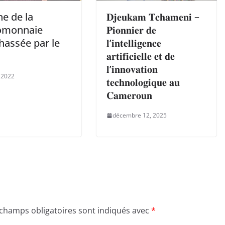
ne de la
𝐃𝐣𝐞𝐮𝐤𝐚𝐦 𝐓𝐜𝐡𝐚𝐦𝐞𝐧𝐢 –
omonnaie
𝐏𝐢𝐨𝐧𝐧𝐢𝐞𝐫 𝐝𝐞
hassée par le
𝐥’𝐢𝐧𝐭𝐞𝐥𝐥𝐢𝐠𝐞𝐧𝐜𝐞
𝐚𝐫𝐭𝐢𝐟𝐢𝐜𝐢𝐞𝐥𝐥𝐞 𝐞𝐭 𝐝𝐞
𝐥’𝐢𝐧𝐧𝐨𝐯𝐚𝐭𝐢𝐨𝐧
, 2022
𝐭𝐞𝐜𝐡𝐧𝐨𝐥𝐨𝐠𝐢𝐪𝐮𝐞 𝐚𝐮
𝐂𝐚𝐦𝐞𝐫𝐨𝐮𝐧
décembre 12, 2025
 champs obligatoires sont indiqués avec
*