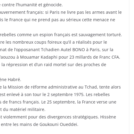
contre l’humanité et génocide.
vernement français: si Paris ne livre pas les armes avant le
ais le France qui ne prend pas au sérieux cette menace ne
les rebelles comme un espion français est sauvagement torturé.
re les nombreux coups foireux qu’il a réalisés pour le
sinat de l’opposanant Tchadien Autel BONO à Paris, sur la
d’aouzou à Mouamar Kadaphi pour 23 millards de Franc CFA.
 la répression et d’un raid mortel sur des proches de
sène Habré.
de la Mission de réforme administrative au Tchad, tente alors
est enlevé à son tour le 2 septembre 1975. Les rebelles
de francs français. Le 25 septembre, la France verse une
 du matériel militaire.
t violemment pour des divergences stratégiques. Hissène
es entre les mains de Goukouni Oueddei.