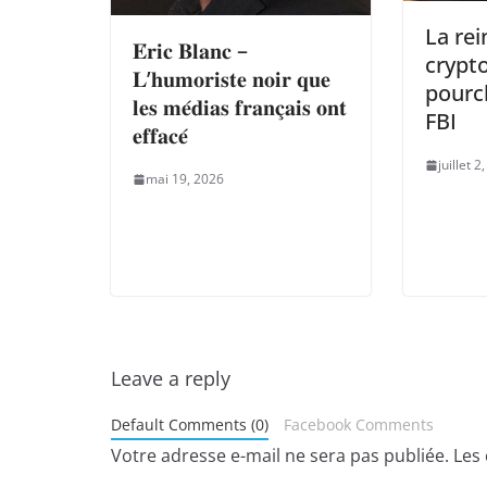
La rei
𝐄́𝐫𝐢𝐜 𝐁𝐥𝐚𝐧𝐜 –
crypt
𝐋’𝐡𝐮𝐦𝐨𝐫𝐢𝐬𝐭𝐞 𝐧𝐨𝐢𝐫 𝐪𝐮𝐞
pourc
𝐥𝐞𝐬 𝐦𝐞́𝐝𝐢𝐚𝐬 𝐟𝐫𝐚𝐧𝐜̧𝐚𝐢𝐬 𝐨𝐧𝐭
FBI
𝐞𝐟𝐟𝐚𝐜𝐞́
juillet 2
mai 19, 2026
Leave a reply
Default Comments (0)
Facebook Comments
Votre adresse e-mail ne sera pas publiée.
Les