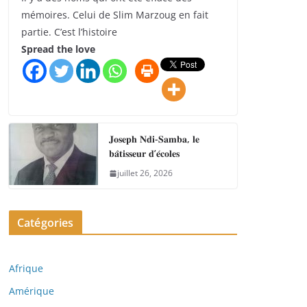
mémoires. Celui de Slim Marzoug en fait
partie. C’est l’histoire
Spread the love
𝐉𝐨𝐬𝐞𝐩𝐡 𝐍𝐝𝐢-𝐒𝐚𝐦𝐛𝐚, 𝐥𝐞
𝐛𝐚̂𝐭𝐢𝐬𝐬𝐞𝐮𝐫 𝐝’𝐞́𝐜𝐨𝐥𝐞𝐬
juillet 26, 2026
Catégories
Afrique
Amérique