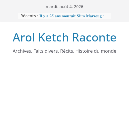
Passer
mardi, août 4, 2026
au
Récents :
𝐈𝐥 𝐲 𝐚 𝟐𝟓 𝐚𝐧𝐬 𝐦𝐨𝐮𝐫𝐚𝐢𝐭 𝐒𝐥𝐢𝐦 𝐌𝐚𝐫𝐳𝐨𝐮𝐠 :
contenu
𝐋’𝐡𝐨𝐦𝐦𝐞 𝐧𝐨𝐢𝐫 𝐪𝐮𝐞 𝐥𝐚 𝐓𝐮𝐧𝐢𝐬𝐢𝐞 𝐚 𝐯𝐨𝐮𝐥𝐮
𝐞𝐟𝐟𝐚𝐜𝐞𝐫
Arol Ketch Raconte
𝐉𝐨𝐬𝐞𝐩𝐡 𝐍𝐝𝐢-𝐒𝐚𝐦𝐛𝐚, 𝐥𝐞 𝐛𝐚̂𝐭𝐢𝐬𝐬𝐞𝐮𝐫 𝐝’𝐞́𝐜𝐨𝐥𝐞𝐬
𝐒𝐨𝐮𝐭𝐢𝐞𝐧 𝐭𝐨𝐭𝐚𝐥 𝐚̀ 𝐑𝐞𝐛𝐞𝐜𝐜𝐚 𝐄𝐧𝐨𝐧𝐜𝐡𝐨𝐧𝐠
𝐩𝐞𝐫𝐬𝐞́𝐜𝐮𝐭𝐞́𝐞 𝐩𝐚𝐫 𝐥𝐞 𝐫𝐞́𝐠𝐢𝐦𝐞
𝐑𝐚𝐦𝐬𝐞̀𝐬 𝐈𝐞𝐫 – 𝐋𝐞 𝐩𝐫𝐞𝐦𝐢𝐞𝐫 𝐨𝐫𝐝𝐢𝐧𝐚𝐭𝐞𝐮𝐫
Archives, Faits divers, Récits, Histoire du monde
𝐚𝐟𝐫𝐢𝐜𝐚𝐢𝐧
𝐌𝐎𝐔𝐍𝐂𝐇𝐈𝐏𝐎𝐔𝐆𝐀𝐓𝐄 : 𝐋𝐄
𝐒𝐂𝐀𝐍𝐃𝐀𝐋𝐄 𝐐𝐔𝐈 𝐀 𝐅𝐀𝐈𝐓 𝐓𝐑𝐄𝐌𝐁𝐋𝐄𝐑
𝐋𝐀 𝐑𝐄́𝐏𝐔𝐁𝐋𝐈𝐐𝐔𝐄