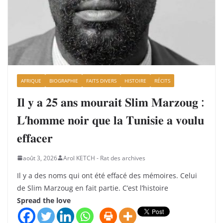
AFRIQUE
BIOGRAPHIE
FAITS DIVERS
HISTOIRE
RÉCITS
𝐈𝐥 𝐲 𝐚 𝟐𝟓 𝐚𝐧𝐬 𝐦𝐨𝐮𝐫𝐚𝐢𝐭 𝐒𝐥𝐢𝐦 𝐌𝐚𝐫𝐳𝐨𝐮𝐠 :
𝐋’𝐡𝐨𝐦𝐦𝐞 𝐧𝐨𝐢𝐫 𝐪𝐮𝐞 𝐥𝐚 𝐓𝐮𝐧𝐢𝐬𝐢𝐞 𝐚 𝐯𝐨𝐮𝐥𝐮
𝐞𝐟𝐟𝐚𝐜𝐞𝐫
août 3, 2026
Arol KETCH - Rat des archives
Il y a des noms qui ont été effacé des mémoires. Celui
de Slim Marzoug en fait partie. C’est l’histoire
Spread the love