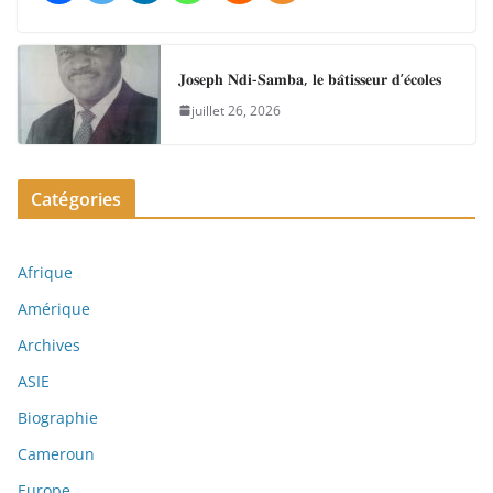
𝐉𝐨𝐬𝐞𝐩𝐡 𝐍𝐝𝐢-𝐒𝐚𝐦𝐛𝐚, 𝐥𝐞 𝐛𝐚̂𝐭𝐢𝐬𝐬𝐞𝐮𝐫 𝐝’𝐞́𝐜𝐨𝐥𝐞𝐬
juillet 26, 2026
Catégories
Afrique
Amérique
Archives
ASIE
Biographie
Cameroun
Europe