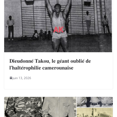
𝐃𝐢𝐞𝐮𝐝𝐨𝐧𝐧𝐞́ 𝐓𝐚𝐤𝐨𝐮, 𝐥𝐞 𝐠𝐞́𝐚𝐧𝐭 𝐨𝐮𝐛𝐥𝐢𝐞́ 𝐝𝐞
𝐥’𝐡𝐚𝐥𝐭𝐞́𝐫𝐨𝐩𝐡𝐢𝐥𝐢𝐞 𝐜𝐚𝐦𝐞𝐫𝐨𝐮𝐧𝐚𝐢𝐬𝐞
juin 13, 2026