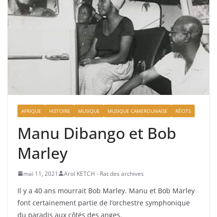
AFRIQUE
HISTOIRE
MUSIQUE
MUSIQUE CAMEROUNAISE
RÉCITS
Manu Dibango et Bob
Marley
mai 11, 2021
Arol KETCH - Rat des archives
Il y a 40 ans mourrait Bob Marley. Manu et Bob Marley
font certainement partie de l’orchestre symphonique
du paradis aux côtés des anges.