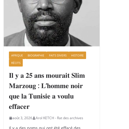
AFRIQUE
BIOGRAPHIE
FAITS DIVERS
HISTOIRE
RÉCITS
𝐈𝐥 𝐲 𝐚 𝟐𝟓 𝐚𝐧𝐬 𝐦𝐨𝐮𝐫𝐚𝐢𝐭 𝐒𝐥𝐢𝐦
𝐌𝐚𝐫𝐳𝐨𝐮𝐠 : 𝐋’𝐡𝐨𝐦𝐦𝐞 𝐧𝐨𝐢𝐫
𝐪𝐮𝐞 𝐥𝐚 𝐓𝐮𝐧𝐢𝐬𝐢𝐞 𝐚 𝐯𝐨𝐮𝐥𝐮
𝐞𝐟𝐟𝐚𝐜𝐞𝐫
août 3, 2026
Arol KETCH - Rat des archives
Il y a des noms qui ont été effacé des