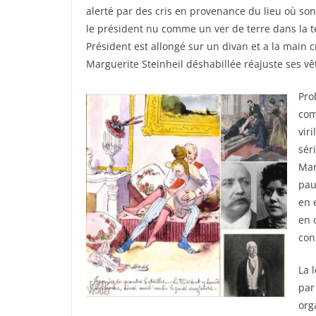
alerté par des cris en provenance du lieu où son
le président nu comme un ver de terre dans la te
Président est allongé sur un divan et a la main 
Marguerite Steinheil déshabillée réajuste ses v
Pro
com
vir
sér
Mar
pau
en 
en 
con
La 
par
org