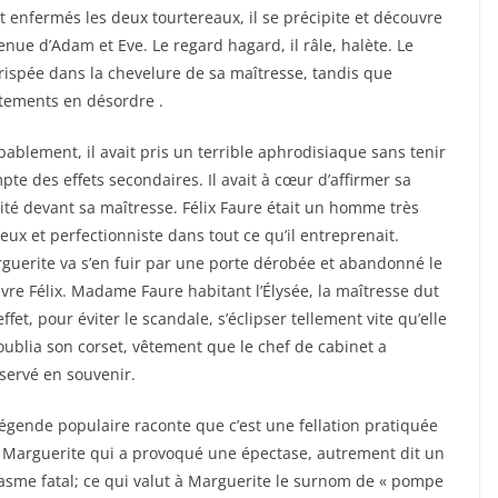
t enfermés les deux tourtereaux, il se précipite et découvre
nue d’Adam et Eve. Le regard hagard, il râle, halète. Le
crispée dans la chevelure de sa maîtresse, tandis que
êtements en désordre .
bablement, il avait pris un terrible aphrodisiaque sans tenir
pte des effets secondaires. Il avait à cœur d’affirmer sa
ilité devant sa maîtresse. Félix Faure était un homme très
ieux et perfectionniste dans tout ce qu’il entreprenait.
guerite va s’en fuir par une porte dérobée et abandonné le
vre Félix. Madame Faure habitant l’Élysée, la maîtresse dut
effet, pour éviter le scandale, s’éclipser tellement vite qu’elle
oublia son corset, vêtement que le chef de cabinet a
servé en souvenir.
légende populaire raconte que c’est une fellation pratiquée
 Marguerite qui a provoqué une épectase, autrement dit un
asme fatal; ce qui valut à Marguerite le surnom de « pompe