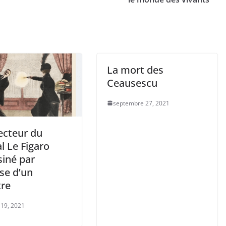
La mort des
Ceausescu
septembre 27, 2021
ecteur du
l Le Figaro
siné par
se d’un
tre
 19, 2021