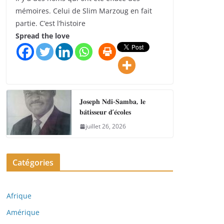
mémoires. Celui de Slim Marzoug en fait
partie. C’est l’histoire
Spread the love
𝐉𝐨𝐬𝐞𝐩𝐡 𝐍𝐝𝐢-𝐒𝐚𝐦𝐛𝐚, 𝐥𝐞
𝐛𝐚̂𝐭𝐢𝐬𝐬𝐞𝐮𝐫 𝐝’𝐞́𝐜𝐨𝐥𝐞𝐬
juillet 26, 2026
Catégories
Afrique
Amérique