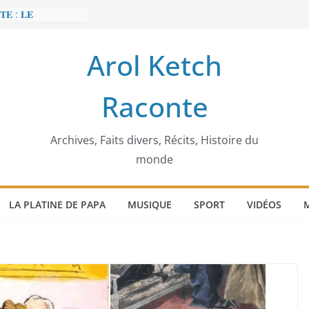
𝐄 : 𝐋𝐄
 𝐅𝐀𝐈𝐓 𝐓𝐑𝐄𝐌𝐁𝐋𝐄𝐑
Arol Ketch
𝐭 𝐒𝐥𝐢𝐦 𝐌𝐚𝐫𝐳𝐨𝐮𝐠 :
 𝐓𝐮𝐧𝐢𝐬𝐢𝐞 𝐚 𝐯𝐨𝐮𝐥𝐮
Raconte
𝐛𝐚̂𝐭𝐢𝐬𝐬𝐞𝐮𝐫 𝐝’𝐞́𝐜𝐨𝐥𝐞𝐬
𝐞𝐜𝐜𝐚 𝐄𝐧𝐨𝐧𝐜𝐡𝐨𝐧𝐠
́𝐠𝐢𝐦𝐞
𝐢𝐞𝐫 𝐨𝐫𝐝𝐢𝐧𝐚𝐭𝐞𝐮𝐫
Archives, Faits divers, Récits, Histoire du
monde
LA PLATINE DE PAPA
MUSIQUE
SPORT
VIDÉOS
M