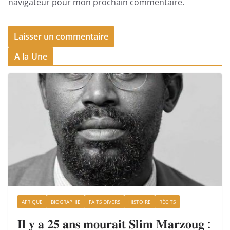
navigateur pour mon prochain commentaire.
A la Une
AFRIQUE
BIOGRAPHIE
FAITS DIVERS
HISTOIRE
RÉCITS
𝐈𝐥 𝐲 𝐚 𝟐𝟓 𝐚𝐧𝐬 𝐦𝐨𝐮𝐫𝐚𝐢𝐭 𝐒𝐥𝐢𝐦 𝐌𝐚𝐫𝐳𝐨𝐮𝐠 :