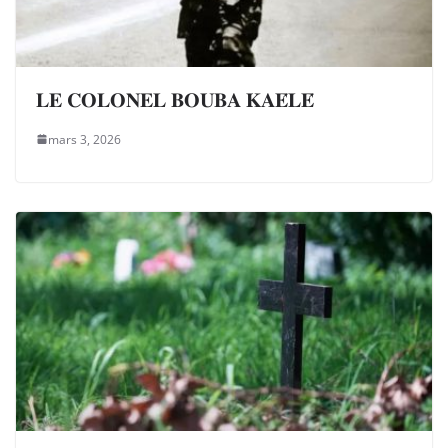
𝐋𝐄 𝐂𝐎𝐋𝐎𝐍𝐄𝐋 𝐁𝐎𝐔𝐁𝐀 𝐊𝐀𝐄́𝐋𝐄́
mars 3, 2026