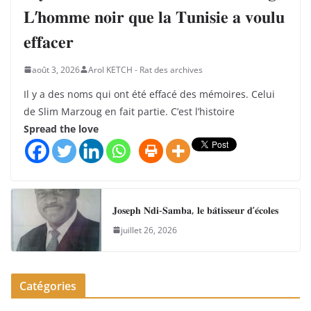
𝐋’𝐡𝐨𝐦𝐦𝐞 𝐧𝐨𝐢𝐫 𝐪𝐮𝐞 𝐥𝐚 𝐓𝐮𝐧𝐢𝐬𝐢𝐞 𝐚 𝐯𝐨𝐮𝐥𝐮
𝐞𝐟𝐟𝐚𝐜𝐞𝐫
août 3, 2026
Arol KETCH - Rat des archives
Il y a des noms qui ont été effacé des mémoires. Celui
de Slim Marzoug en fait partie. C’est l’histoire
Spread the love
𝐉𝐨𝐬𝐞𝐩𝐡 𝐍𝐝𝐢-𝐒𝐚𝐦𝐛𝐚, 𝐥𝐞 𝐛𝐚̂𝐭𝐢𝐬𝐬𝐞𝐮𝐫 𝐝’𝐞́𝐜𝐨𝐥𝐞𝐬
juillet 26, 2026
Catégories