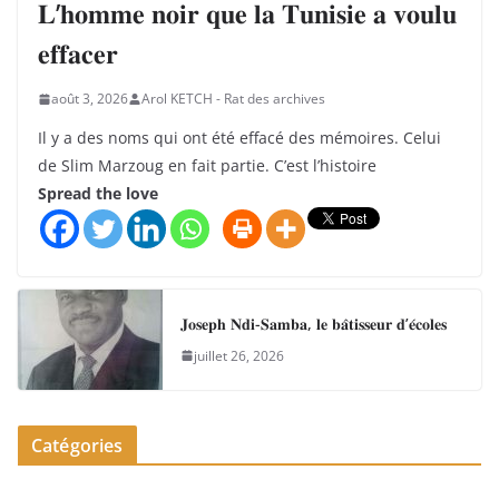
𝐋’𝐡𝐨𝐦𝐦𝐞 𝐧𝐨𝐢𝐫 𝐪𝐮𝐞 𝐥𝐚 𝐓𝐮𝐧𝐢𝐬𝐢𝐞 𝐚 𝐯𝐨𝐮𝐥𝐮
𝐞𝐟𝐟𝐚𝐜𝐞𝐫
août 3, 2026
Arol KETCH - Rat des archives
Il y a des noms qui ont été effacé des mémoires. Celui
de Slim Marzoug en fait partie. C’est l’histoire
Spread the love
𝐉𝐨𝐬𝐞𝐩𝐡 𝐍𝐝𝐢-𝐒𝐚𝐦𝐛𝐚, 𝐥𝐞 𝐛𝐚̂𝐭𝐢𝐬𝐬𝐞𝐮𝐫 𝐝’𝐞́𝐜𝐨𝐥𝐞𝐬
juillet 26, 2026
Catégories