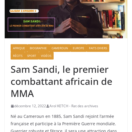
AFRIQUE
BIOGRAPHIE
CAMEROUN
EUROPE
FAITS DIVERS
RÉCITS
SPORT
VIDÉOS
Sam Sandi, le premier
combattant africain de
MMA
décembre 12, 2022
Arol KETCH - Rat des archives
Né au Cameroun en 1885, Sam Sandi rejoint l’armée
française et participe à la Première Guerre mondiale.
Guerrier robuste et féroce, il sera une attraction dans