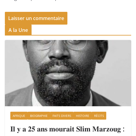
A la Une
AFRIQUE
BIOGRAPHIE
FAITS DIVERS
HISTOIRE
RÉCITS
𝐈𝐥 𝐲 𝐚 𝟐𝟓 𝐚𝐧𝐬 𝐦𝐨𝐮𝐫𝐚𝐢𝐭 𝐒𝐥𝐢𝐦 𝐌𝐚𝐫𝐳𝐨𝐮𝐠 :