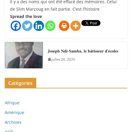
Il y a des noms qui ont été effacé des mémoires. Celui
de Slim Marzoug en fait partie. C’est l’histoire
Spread the love
𝐉𝐨𝐬𝐞𝐩𝐡 𝐍𝐝𝐢-𝐒𝐚𝐦𝐛𝐚, 𝐥𝐞 𝐛𝐚̂𝐭𝐢𝐬𝐬𝐞𝐮𝐫 𝐝’𝐞́𝐜𝐨𝐥𝐞𝐬
juillet 26, 2026
Catégories
Afrique
Amérique
Archives
ASIE