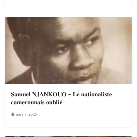
𝐒𝐚𝐦𝐮𝐞𝐥 𝐍𝐉𝐀𝐍𝐊𝐎𝐔𝐎 – 𝐋𝐞 𝐧𝐚𝐭𝐢𝐨𝐧𝐚𝐥𝐢𝐬𝐭𝐞
𝐜𝐚𝐦𝐞𝐫𝐨𝐮𝐧𝐚𝐢𝐬 𝐨𝐮𝐛𝐥𝐢𝐞́
mars 7, 2025