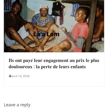
𝐈𝐥𝐬 𝐨𝐧𝐭 𝐩𝐚𝐲𝐞́ 𝐥𝐞𝐮𝐫 𝐞𝐧𝐠𝐚𝐠𝐞𝐦𝐞𝐧𝐭 𝐚𝐮 𝐩𝐫𝐢𝐱 𝐥𝐞 𝐩𝐥𝐮𝐬
𝐝𝐨𝐮𝐥𝐨𝐮𝐫𝐞𝐮𝐱 : 𝐥𝐚 𝐩𝐞𝐫𝐭𝐞 𝐝𝐞 𝐥𝐞𝐮𝐫𝐬 𝐞𝐧𝐟𝐚𝐧𝐭𝐬
avril 14, 2026
Leave a reply