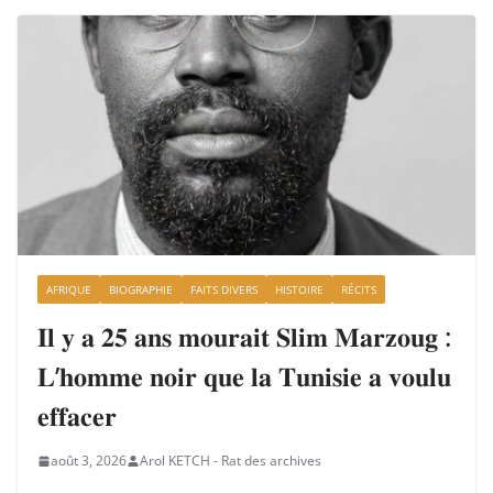
AFRIQUE
BIOGRAPHIE
FAITS DIVERS
HISTOIRE
RÉCITS
𝐈𝐥 𝐲 𝐚 𝟐𝟓 𝐚𝐧𝐬 𝐦𝐨𝐮𝐫𝐚𝐢𝐭 𝐒𝐥𝐢𝐦 𝐌𝐚𝐫𝐳𝐨𝐮𝐠 :
𝐋’𝐡𝐨𝐦𝐦𝐞 𝐧𝐨𝐢𝐫 𝐪𝐮𝐞 𝐥𝐚 𝐓𝐮𝐧𝐢𝐬𝐢𝐞 𝐚 𝐯𝐨𝐮𝐥𝐮
𝐞𝐟𝐟𝐚𝐜𝐞𝐫
août 3, 2026
Arol KETCH - Rat des archives