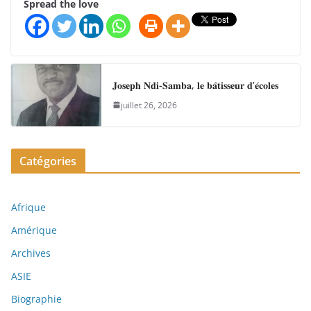
Spread the love
𝐉𝐨𝐬𝐞𝐩𝐡 𝐍𝐝𝐢-𝐒𝐚𝐦𝐛𝐚, 𝐥𝐞 𝐛𝐚̂𝐭𝐢𝐬𝐬𝐞𝐮𝐫 𝐝’𝐞́𝐜𝐨𝐥𝐞𝐬
juillet 26, 2026
Catégories
Afrique
Amérique
Archives
ASIE
Biographie