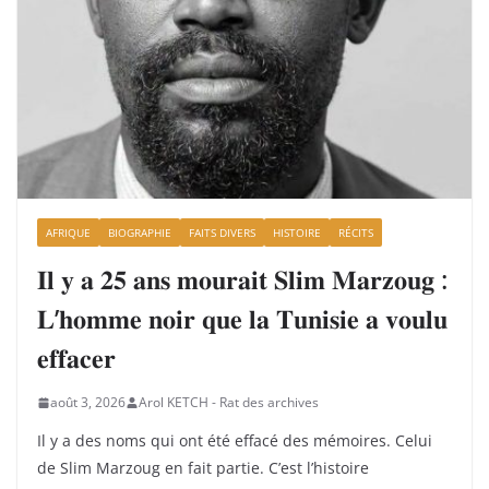
AFRIQUE
BIOGRAPHIE
FAITS DIVERS
HISTOIRE
RÉCITS
𝐈𝐥 𝐲 𝐚 𝟐𝟓 𝐚𝐧𝐬 𝐦𝐨𝐮𝐫𝐚𝐢𝐭 𝐒𝐥𝐢𝐦 𝐌𝐚𝐫𝐳𝐨𝐮𝐠 :
𝐋’𝐡𝐨𝐦𝐦𝐞 𝐧𝐨𝐢𝐫 𝐪𝐮𝐞 𝐥𝐚 𝐓𝐮𝐧𝐢𝐬𝐢𝐞 𝐚 𝐯𝐨𝐮𝐥𝐮
𝐞𝐟𝐟𝐚𝐜𝐞𝐫
août 3, 2026
Arol KETCH - Rat des archives
Il y a des noms qui ont été effacé des mémoires. Celui
de Slim Marzoug en fait partie. C’est l’histoire