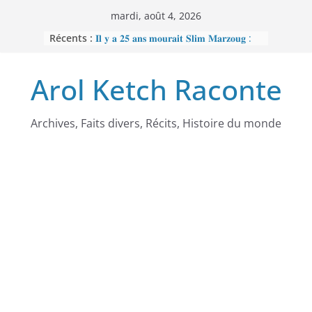
Passer
mardi, août 4, 2026
au
Récents :
𝐈𝐥 𝐲 𝐚 𝟐𝟓 𝐚𝐧𝐬 𝐦𝐨𝐮𝐫𝐚𝐢𝐭 𝐒𝐥𝐢𝐦 𝐌𝐚𝐫𝐳𝐨𝐮𝐠 :
contenu
𝐋’𝐡𝐨𝐦𝐦𝐞 𝐧𝐨𝐢𝐫 𝐪𝐮𝐞 𝐥𝐚 𝐓𝐮𝐧𝐢𝐬𝐢𝐞 𝐚 𝐯𝐨𝐮𝐥𝐮
𝐞𝐟𝐟𝐚𝐜𝐞𝐫
Arol Ketch Raconte
𝐉𝐨𝐬𝐞𝐩𝐡 𝐍𝐝𝐢-𝐒𝐚𝐦𝐛𝐚, 𝐥𝐞 𝐛𝐚̂𝐭𝐢𝐬𝐬𝐞𝐮𝐫 𝐝’𝐞́𝐜𝐨𝐥𝐞𝐬
𝐒𝐨𝐮𝐭𝐢𝐞𝐧 𝐭𝐨𝐭𝐚𝐥 𝐚̀ 𝐑𝐞𝐛𝐞𝐜𝐜𝐚 𝐄𝐧𝐨𝐧𝐜𝐡𝐨𝐧𝐠
𝐩𝐞𝐫𝐬𝐞́𝐜𝐮𝐭𝐞́𝐞 𝐩𝐚𝐫 𝐥𝐞 𝐫𝐞́𝐠𝐢𝐦𝐞
𝐑𝐚𝐦𝐬𝐞̀𝐬 𝐈𝐞𝐫 – 𝐋𝐞 𝐩𝐫𝐞𝐦𝐢𝐞𝐫 𝐨𝐫𝐝𝐢𝐧𝐚𝐭𝐞𝐮𝐫
Archives, Faits divers, Récits, Histoire du monde
𝐚𝐟𝐫𝐢𝐜𝐚𝐢𝐧
𝐌𝐎𝐔𝐍𝐂𝐇𝐈𝐏𝐎𝐔𝐆𝐀𝐓𝐄 : 𝐋𝐄
𝐒𝐂𝐀𝐍𝐃𝐀𝐋𝐄 𝐐𝐔𝐈 𝐀 𝐅𝐀𝐈𝐓 𝐓𝐑𝐄𝐌𝐁𝐋𝐄𝐑
𝐋𝐀 𝐑𝐄́𝐏𝐔𝐁𝐋𝐈𝐐𝐔𝐄