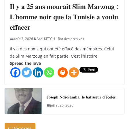
𝐈𝐥 𝐲 𝐚 𝟐𝟓 𝐚𝐧𝐬 𝐦𝐨𝐮𝐫𝐚𝐢𝐭 𝐒𝐥𝐢𝐦 𝐌𝐚𝐫𝐳𝐨𝐮𝐠 :
𝐋’𝐡𝐨𝐦𝐦𝐞 𝐧𝐨𝐢𝐫 𝐪𝐮𝐞 𝐥𝐚 𝐓𝐮𝐧𝐢𝐬𝐢𝐞 𝐚 𝐯𝐨𝐮𝐥𝐮
𝐞𝐟𝐟𝐚𝐜𝐞𝐫
août 3, 2026
Arol KETCH - Rat des archives
Il y a des noms qui ont été effacé des mémoires. Celui
de Slim Marzoug en fait partie. C’est l’histoire
Spread the love
𝐉𝐨𝐬𝐞𝐩𝐡 𝐍𝐝𝐢-𝐒𝐚𝐦𝐛𝐚, 𝐥𝐞 𝐛𝐚̂𝐭𝐢𝐬𝐬𝐞𝐮𝐫 𝐝’𝐞́𝐜𝐨𝐥𝐞𝐬
juillet 26, 2026
Catégories