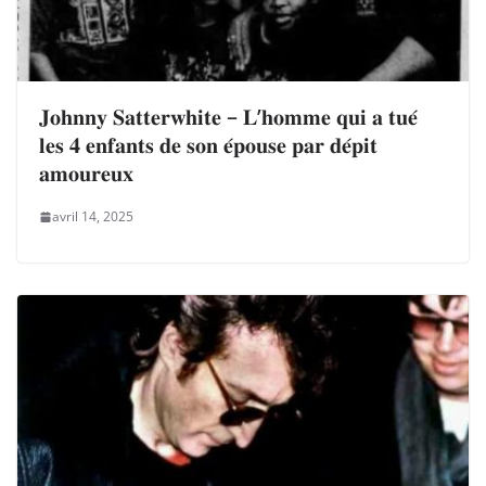
𝐉𝐨𝐡𝐧𝐧𝐲 𝐒𝐚𝐭𝐭𝐞𝐫𝐰𝐡𝐢𝐭𝐞 – 𝐋’𝐡𝐨𝐦𝐦𝐞 𝐪𝐮𝐢 𝐚 𝐭𝐮𝐞́
𝐥𝐞𝐬 𝟒 𝐞𝐧𝐟𝐚𝐧𝐭𝐬 𝐝𝐞 𝐬𝐨𝐧 𝐞́𝐩𝐨𝐮𝐬𝐞 𝐩𝐚𝐫 𝐝𝐞́𝐩𝐢𝐭
𝐚𝐦𝐨𝐮𝐫𝐞𝐮𝐱
avril 14, 2025